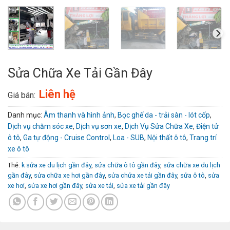
Sửa Chữa Xe Tải Gần Đây
Liên hệ
Giá bán:
Danh mục:
Âm thanh và hình ảnh
,
Bọc ghế da - trải sàn - lót cốp
,
Dịch vụ chăm sóc xe
,
Dịch vụ sơn xe
,
Dịch Vụ Sửa Chữa Xe
,
Điện tử
ô tô
,
Ga tự động - Cruise Control
,
Loa - SUB
,
Nội thất ô tô
,
Trang trí
xe ô tô
Thẻ:
k sửa xe du lịch gần đây
,
sửa chữa ô tô gần đây
,
sửa chữa xe du lịch
gần đây
,
sửa chữa xe hơi gần đây
,
sửa chửa xe tải gần đây
,
sửa ô tô
,
sửa
xe hơi
,
sửa xe hơi gần đây
,
sửa xe tải
,
sửa xe tải gần đây