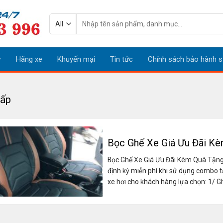
Tìm
kiếm:
Hãng xe
Khuyến mại
Tin tức
Chính sách bảo hành s
cấp
Bọc Ghế Xe Giá Ưu Đãi K
Bọc Ghế Xe Giá Ưu Đãi Kèm Quà Tặng s
định kỳ miễn phí khi sử dụng combo t
xe hơi cho khách hàng lựa chọn: 1/ Ghế