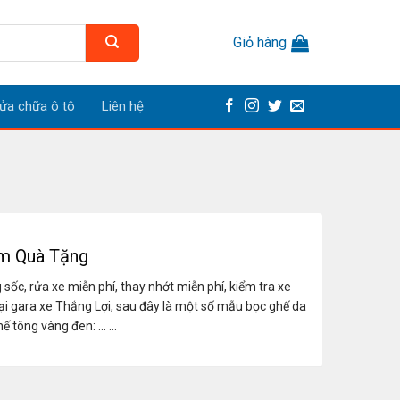
Giỏ hàng
ửa chữa ô tô
Liên hệ
èm Quà Tặng
ốc, rửa xe miễn phí, thay nhớt miễn phí, kiểm tra xe
ại gara xe Thắng Lợi, sau đây là một số mẫu bọc ghế da
 tông vàng đen: ... ...