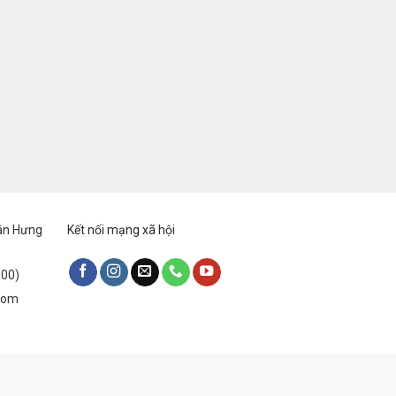
Tân Hưng
Kết nối mạng xã hội
:00)
.com