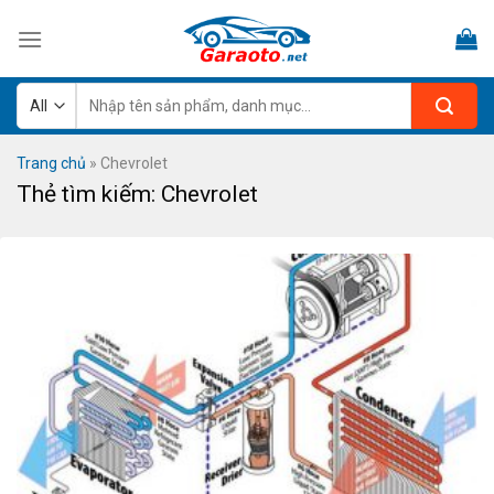
Skip
to
content
Tìm
kiếm:
Trang chủ
»
Chevrolet
Thẻ tìm kiếm:
Chevrolet