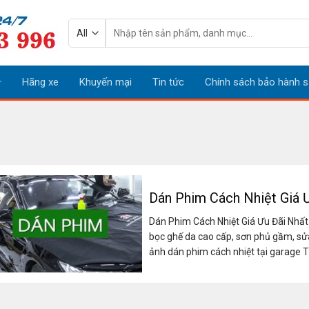
Tìm
kiếm:
Hãng xe
Khuyến mại
Tin tức
Chính sách bảo hành s
Dán Phim Cách Nhiệt Giá
Dán Phim Cách Nhiệt Giá Ưu Đãi Nhất 
bọc ghế da cao cấp, sơn phủ gầm, sửa
ảnh dán phim cách nhiệt tại garage Thắn