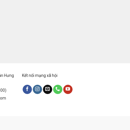
Tân Hưng
Kết nối mạng xã hội
:00)
.com