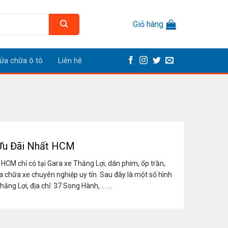
Giỏ hàng
ửa chữa ô tô
Liên hệ
 Ưu Đãi Nhất HCM
HCM chỉ có tại Gara xe Thắng Lợi, dán phim, ốp trần,
 chữa xe chuyên nghiệp uy tín. Sau đây là một số hình
g Lợi, địa chỉ: 37 Song Hành, ... ...