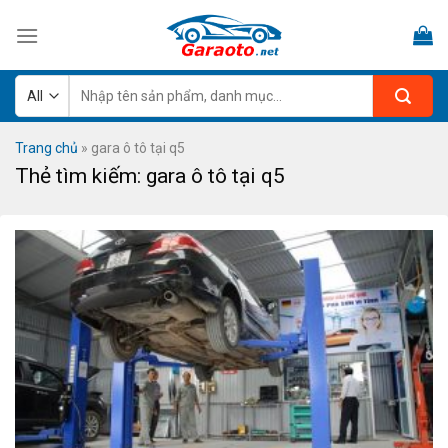
Skip
to
content
Tìm
kiếm:
Trang chủ
»
gara ô tô tại q5
Thẻ tìm kiếm:
gara ô tô tại q5