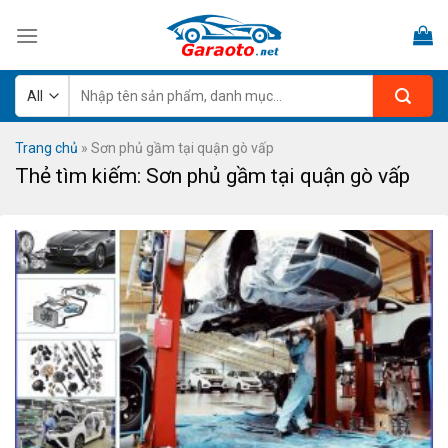
Skip
to
content
Tìm
kiếm:
Trang chủ
»
Sơn phủ gầm tại quận gò vấp
Thẻ tìm kiếm:
Sơn phủ gầm tại quận gò vấp