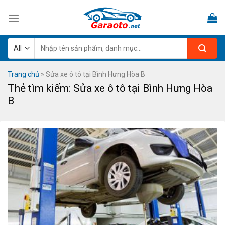
Skip
to
content
Tìm
kiếm:
Trang chủ
»
Sửa xe ô tô tại Bình Hưng Hòa B
Thẻ tìm kiếm:
Sửa xe ô tô tại Bình Hưng Hòa
B