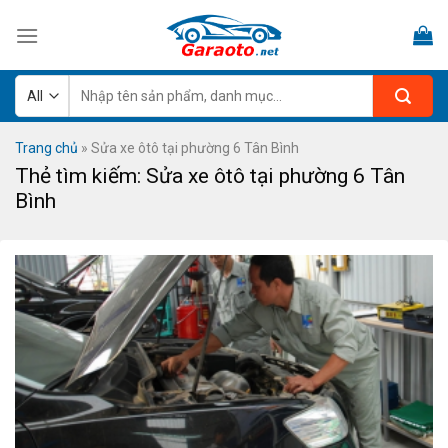
Skip
to
content
Tìm
kiếm:
Trang chủ
»
Sửa xe ôtô tại phường 6 Tân Bình
Thẻ tìm kiếm:
Sửa xe ôtô tại phường 6 Tân
Bình