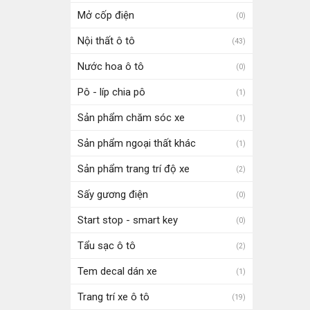
Mở cốp điện
(0)
Nội thất ô tô
(43)
Nước hoa ô tô
(0)
Pô - líp chia pô
(1)
Sản phẩm chăm sóc xe
(1)
Sản phẩm ngoại thất khác
(1)
Sản phẩm trang trí độ xe
(2)
Sấy gương điện
(0)
Start stop - smart key
(0)
Tẩu sạc ô tô
(2)
Tem decal dán xe
(1)
Trang trí xe ô tô
(19)