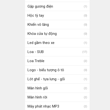
Gập gương điện
(1)
Hộc tỳ tay
(0)
Khiển vô lăng
(0)
Khóa cửa tự động
(0)
Led gầm theo xe
(1)
Loa - SUB
(17)
Loa Treble
(2)
Logo - biểu tượng ô tô
(0)
Lót ghế - tựa lưng - gối
(1)
Màn hình gối
(2)
Màn hình rời
(2)
Máy phát nhạc MP3
(2)