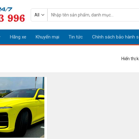
Tìm
kiếm:
Hãng xe
Khuyến mại
Tin tức
Chính sách bảo hành s
Hiển thị 