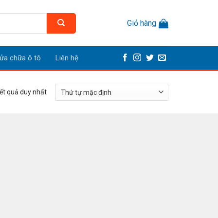
Giỏ hàng
ửa chữa ô tô
Liên hệ
kết quả duy nhất