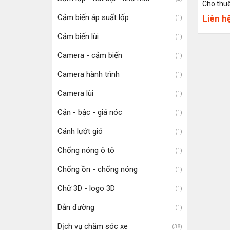
Cho thuê
Cảm biến áp suất lốp
Liên h
(1)
Cảm biến lùi
(1)
Camera - cảm biến
(1)
Camera hành trình
(1)
Camera lùi
(1)
Cản - bậc - giá nóc
(1)
Cánh lướt gió
(1)
Chống nóng ô tô
(1)
Chống ồn - chống nóng
(1)
Chữ 3D - logo 3D
(1)
Dẫn đường
(1)
Dịch vụ chăm sóc xe
(38)