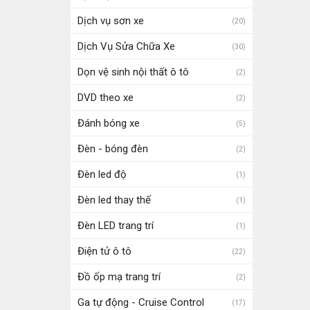
Dịch vụ sơn xe
(20)
Dịch Vụ Sửa Chữa Xe
(30)
Dọn vệ sinh nội thất ô tô
(2)
DVD theo xe
(2)
Đánh bóng xe
(5)
Đèn - bóng đèn
(2)
Đèn led độ
(1)
Đèn led thay thế
(1)
Đèn LED trang trí
(1)
Điện tử ô tô
(22)
Đồ ốp mạ trang trí
(2)
Ga tự động - Cruise Control
(17)