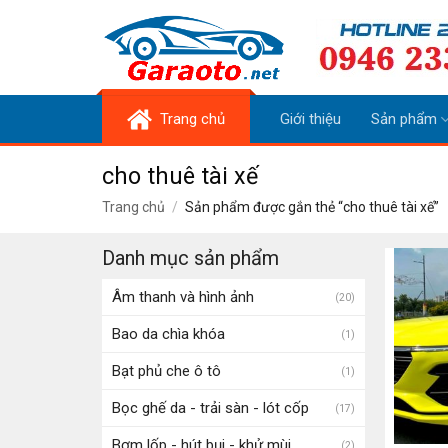
Skip
to
content
Trang chủ
Giới thiệu
Sản phẩm
cho thuê tài xế
Trang chủ
/
Sản phẩm được gắn thẻ “cho thuê tài xế”
Danh mục sản phẩm
Âm thanh và hình ảnh
(20)
Bao da chìa khóa
(1)
Bạt phủ che ô tô
(1)
Bọc ghế da - trải sàn - lót cốp
(17)
Bơm lốp - hút bụi - khử mùi
(2)