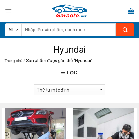
Skip
to
content
Tìm
kiếm:
Hyundai
/
Sản phẩm được gắn thẻ “Hyundai”
Trang chủ
LỌC