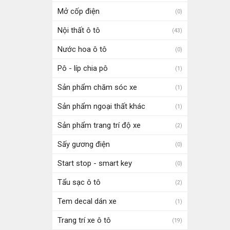
Mở cốp điện
(0)
Nội thất ô tô
(43)
Nước hoa ô tô
(0)
Pô - líp chia pô
(1)
Sản phẩm chăm sóc xe
(1)
Sản phẩm ngoại thất khác
(1)
Sản phẩm trang trí độ xe
(2)
Sấy gương điện
(0)
Start stop - smart key
(0)
Tẩu sạc ô tô
(2)
Tem decal dán xe
(1)
Trang trí xe ô tô
(19)