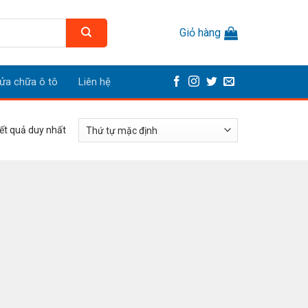
Giỏ hàng
ửa chữa ô tô
Liên hệ
kết quả duy nhất