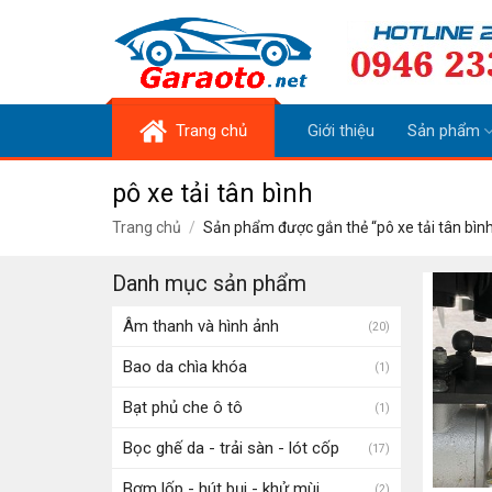
Skip
to
content
Trang chủ
Giới thiệu
Sản phẩm
pô xe tải tân bình
Trang chủ
/
Sản phẩm được gắn thẻ “pô xe tải tân bình
Danh mục sản phẩm
Âm thanh và hình ảnh
(20)
Bao da chìa khóa
(1)
Bạt phủ che ô tô
(1)
Bọc ghế da - trải sàn - lót cốp
(17)
Bơm lốp - hút bụi - khử mùi
(2)