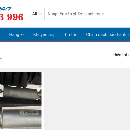
Tìm
kiếm:
Hãng xe
Khuyến mại
Tin tức
Chính sách bảo hành s
Hiển thị 
”