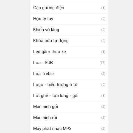
Gập gương điện
(1)
Hộc tỳ tay
(0)
Khiển vô lăng
(0)
Khóa cửa tự động
(0)
Led gầm theo xe
(1)
Loa - SUB
(17)
Loa Treble
(2)
Logo - biểu tượng ô tô
(0)
Lót ghế - tựa lưng - gối
(1)
Màn hình gối
(2)
Màn hình rời
(2)
Máy phát nhạc MP3
(2)