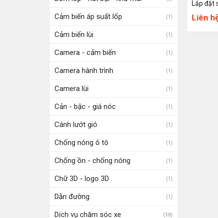
Lắp đặt 
Cảm biến áp suất lốp
Liên h
(1)
Cảm biến lùi
(1)
Camera - cảm biến
(1)
Camera hành trình
(1)
Camera lùi
(1)
Cản - bậc - giá nóc
(1)
Cánh lướt gió
(1)
Chống nóng ô tô
(1)
Chống ồn - chống nóng
(1)
Chữ 3D - logo 3D
(1)
Dẫn đường
(1)
Dịch vụ chăm sóc xe
(38)