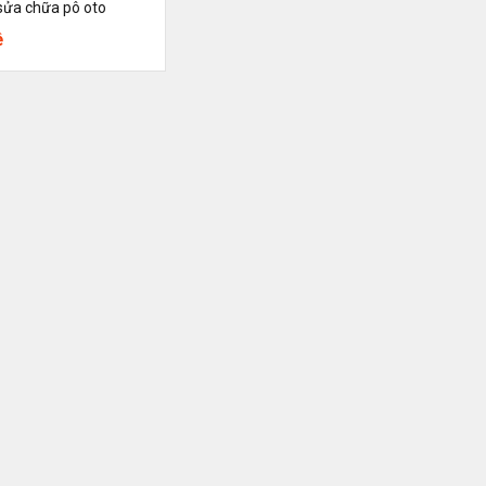
sửa chữa pô oto
ệ