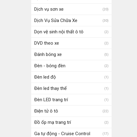
Dịch vụ sơn xe
(20)
Dịch Vụ Sửa Chữa Xe
(30)
Dọn vệ sinh nội thất ô tô
(2)
DVD theo xe
(2)
Đánh bóng xe
(5)
Đèn - bóng đèn
(2)
Đèn led độ
(1)
Đèn led thay thế
(1)
Đèn LED trang trí
(1)
Điện tử ô tô
(22)
Đồ ốp mạ trang trí
(2)
Ga tự động - Cruise Control
(17)