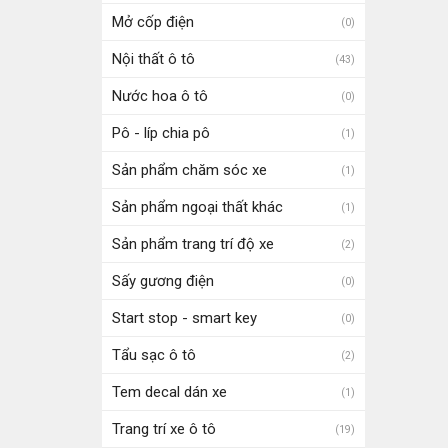
Mở cốp điện
(0)
Nội thất ô tô
(43)
Nước hoa ô tô
(0)
Pô - líp chia pô
(1)
Sản phẩm chăm sóc xe
(1)
Sản phẩm ngoại thất khác
(1)
Sản phẩm trang trí độ xe
(2)
Sấy gương điện
(0)
Start stop - smart key
(0)
Tẩu sạc ô tô
(2)
Tem decal dán xe
(1)
Trang trí xe ô tô
(19)