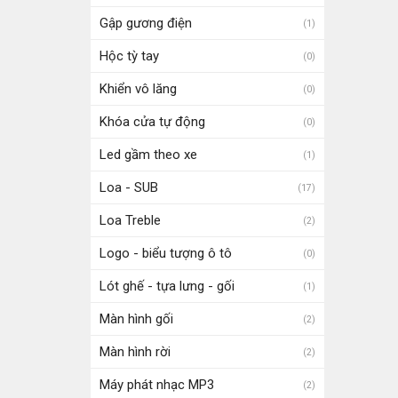
Gập gương điện
(1)
Hộc tỳ tay
(0)
Khiển vô lăng
(0)
Khóa cửa tự động
(0)
Led gầm theo xe
(1)
Loa - SUB
(17)
Loa Treble
(2)
Logo - biểu tượng ô tô
(0)
Lót ghế - tựa lưng - gối
(1)
Màn hình gối
(2)
Màn hình rời
(2)
Máy phát nhạc MP3
(2)