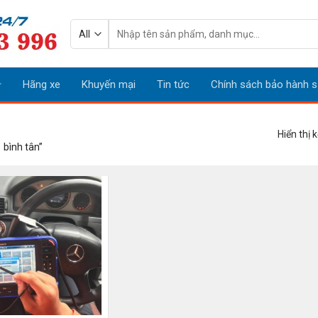
Tìm
kiếm:
Hãng xe
Khuyến mại
Tin tức
Chính sách bảo hành s
Hiển thị 
 bình tân”