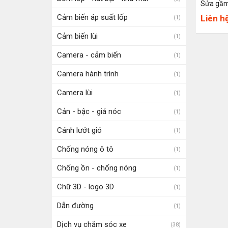
Sửa gầm
Cảm biến áp suất lốp
Liên h
(1)
Cảm biến lùi
(1)
Camera - cảm biến
(1)
Camera hành trình
(1)
Camera lùi
(1)
Cản - bậc - giá nóc
(1)
Cánh lướt gió
(1)
Chống nóng ô tô
(1)
Chống ồn - chống nóng
(1)
Chữ 3D - logo 3D
(1)
Dẫn đường
(1)
Dịch vụ chăm sóc xe
(38)