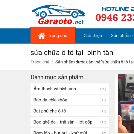
Skip
to
content
Trang chủ
Giới thiệu
Sản phẩm
sửa chữa ô tô tại bình tân
Trang chủ
/
Sản phẩm được gắn thẻ “sửa chữa ô tô tại
Danh mục sản phẩm
Âm thanh và hình ảnh
(20)
Bao da chìa khóa
(1)
Bạt phủ che ô tô
(1)
Bọc ghế da - trải sàn - lót cốp
(17)
Bơm lốp - hút bụi - khử mùi
(2)