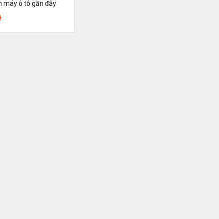
 máy ô tô gần đây
ệ