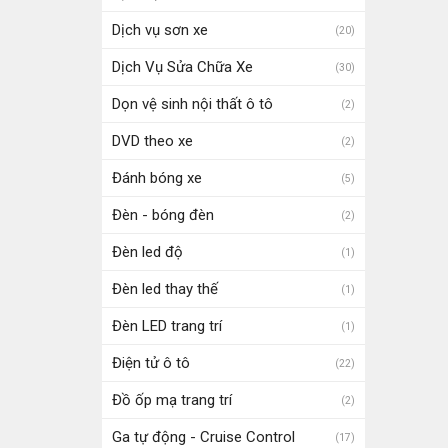
Dịch vụ sơn xe
(20)
Dịch Vụ Sửa Chữa Xe
(30)
Dọn vệ sinh nội thất ô tô
(2)
DVD theo xe
(2)
Đánh bóng xe
(5)
Đèn - bóng đèn
(2)
Đèn led độ
(1)
Đèn led thay thế
(1)
Đèn LED trang trí
(1)
Điện tử ô tô
(22)
Đồ ốp mạ trang trí
(2)
Ga tự động - Cruise Control
(17)