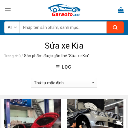
Skip
to
content
Tìm
kiếm:
Sửa xe Kia
/
Sản phẩm được gắn thẻ “Sửa xe Kia”
Trang chủ
LỌC