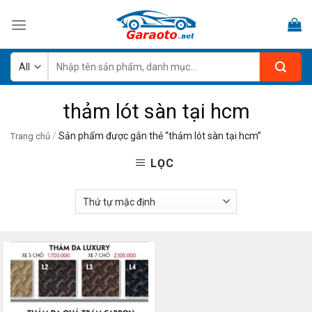
Skip
to
content
Tìm
kiếm:
thảm lót sàn tại hcm
/
Sản phẩm được gắn thẻ “thảm lót sàn tại hcm”
Trang chủ
LỌC