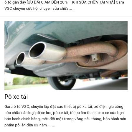
ô tô gần đây [ƯU ĐÃI GIẢM ĐẾN 20% – KHI SỬA CHỮA TẠI NHÀ] Gara
VSC chuyên cứu hộ, chuyên sửa chữa ... ...
Pô xe tải
Gara ô tô VSC, chuyên lắp đặt các thiết bị pô xa tải, pô điện, gia công
sửa chữa các loại pô xe hơi, pô xe tải, tối ưu âm thanh cho xe của bạn,
bảo hành chính hãng, một đổi một trong vòng sáu tháng, bảo hành sản
phẩm pô lên đến 03 năm. ... ...