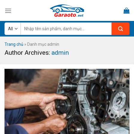
Skip
to
content
Tìm
kiếm:
Trang chủ
»
Danh mục admin
Author Archives:
admin