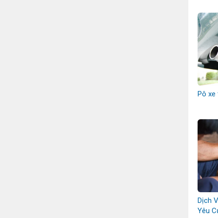
Pô xe 
Dịch 
Yêu C