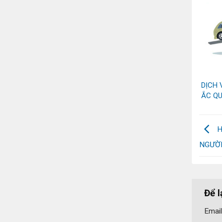
DỊCH 
ẮC QU
H
NGƯỜI
Để l
Email