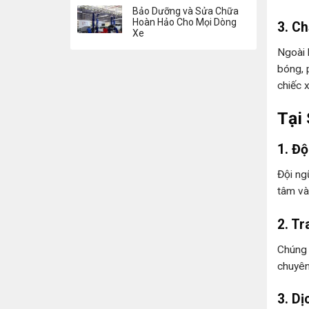
Bảo Dưỡng và Sửa Chữa
Hoàn Hảo Cho Mọi Dòng
3. C
Xe
Ngoài 
bóng, 
chiếc 
Tại
1. Đ
Đội ng
tâm và
2. Tr
Chúng 
chuyên
3. D