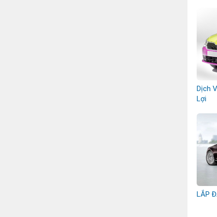
Dịch 
Lợi
LẮP Đ