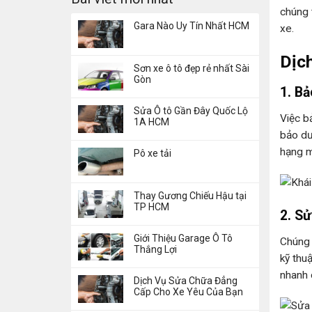
chúng 
Gara Nào Uy Tín Nhất HCM
xe.
Dịc
Sơn xe ô tô đẹp rẻ nhất Sài
Gòn
1. B
Sửa Ô tô Gần Đây Quốc Lộ
Việc b
1A HCM
bảo dư
hạng m
Pô xe tải
Thay Gương Chiếu Hậu tại
TP HCM
2. S
Giới Thiệu Garage Ô Tô
Chúng 
Thắng Lợi
kỹ thu
nhanh 
Dịch Vụ Sửa Chữa Đẳng
Cấp Cho Xe Yêu Của Bạn