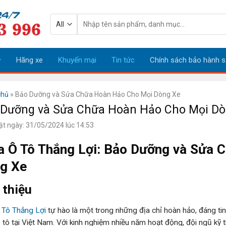
Tìm
kiếm:
Hãng xe
Khuyến mại
Tin tức
Chính sách bảo hành s
chủ
»
Bảo Dưỡng và Sửa Chữa Hoàn Hảo Cho Mọi Dòng Xe
 Dưỡng và Sửa Chữa Hoàn Hảo Cho Mọi Dò
ật ngày: 31/05/2024 lúc 14:53
a Ô Tô Thắng Lợi: Bảo Dưỡng và Sửa 
g Xe
 thiệu
 Tô Thắng Lợi
tự hào là một trong những địa chỉ hoàn hảo, đáng ti
 tô tại Việt Nam. Với kinh nghiệm nhiều năm hoạt động, đội ngũ kỹ th