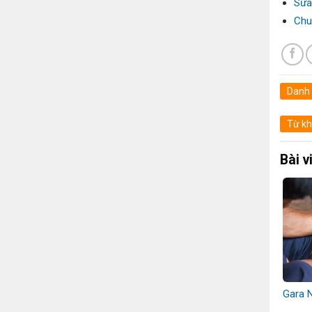
Sửa
Chu
Danh
Từ kh
Bài v
Gara 