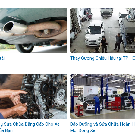
tải
Thay Gương Chiếu Hậu tại TP H
Vụ Sửa Chữa Đẳng Cấp Cho Xe
Bảo Dưỡng và Sửa Chữa Hoàn 
ủa Bạn
Mọi Dòng Xe