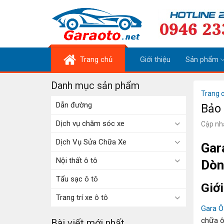
Skip
to
content
Trang chủ
Giới thiệu
Sản phẩm
Danh mục sản phẩm
Trang 
Dẫn đường
Bảo
Dịch vụ chăm sóc xe
Cập nh
Dịch Vụ Sửa Chữa Xe
Gar
Nội thất ô tô
Dòn
Tẩu sạc ô tô
Giới
Trang trí xe ô tô
Gara Ô
chữa ô
Bài viết mới nhất