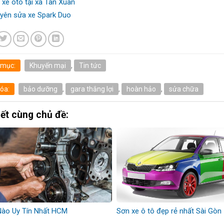
 xe ôtô tại xã Tân Xuân
yên sửa xe Spark Duo
 mục:
Khuyến mại
,
Tin tức
óa:
bảo dưỡng
,
gara thắng lợi
,
hoàn hảo
,
sửa chữa
iết cùng chủ đề:
Nào Uy Tín Nhất HCM
Sơn xe ô tô đẹp rẻ nhất Sài Gòn