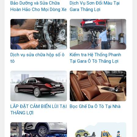
Bảo Dưỡng và Sửa Chữa
Dịch Vụ Sơn Đổi Màu Tại
Hoàn Hảo Cho Mọi Dòng Xe
Gara Thắng Lợi
Dịch vụ sửa chữa hộp số ô
Kiểm tra Hệ Thống Phanh
tô
Tại Gara Ô Tô Thắng Lợi
LẮP ĐẶT CẢM BIẾN LÙI TẠI
Bọc Ghế Da Ô Tô Tại Nhà
THẮNG LỢI