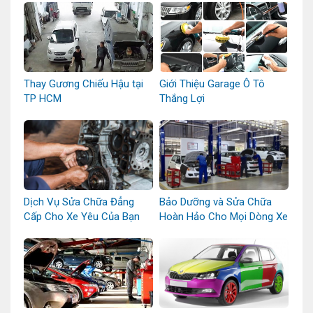
Thay Gương Chiếu Hậu tại
Giới Thiệu Garage Ô Tô
TP HCM
Thắng Lợi
Dịch Vụ Sửa Chữa Đẳng
Bảo Dưỡng và Sửa Chữa
Cấp Cho Xe Yêu Của Bạn
Hoàn Hảo Cho Mọi Dòng Xe