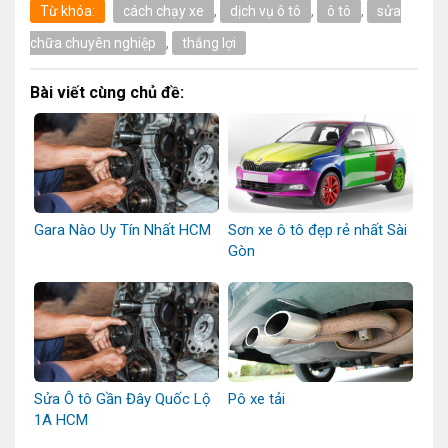
Từ khóa:
cách chạy xe
,
dịch vụ ô tô
,
ô tô
,
sửa
chữa chuyên nghiệp
,
thắng lợi
Bài viết cùng chủ đề:
Gara Nào Uy Tín Nhất HCM
Sơn xe ô tô đẹp rẻ nhất Sài
Gòn
Sửa Ô tô Gần Đây Quốc Lộ
Pô xe tải
1A HCM