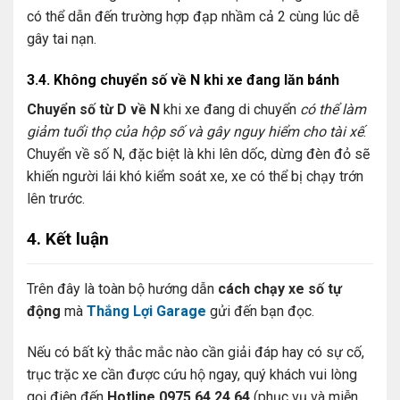
có thể dẫn đến trường hợp đạp nhầm cả 2 cùng lúc dễ
gây tai nạn.
3.4. Không chuyển số về N khi xe đang lăn bánh
Chuyển số từ D về N
khi xe đang di chuyển
có thể làm
giảm tuổi thọ của hộp số và gây nguy hiểm cho tài xế
.
Chuyển về số N, đặc biệt là khi lên dốc, dừng đèn đỏ sẽ
khiến người lái khó kiểm soát xe, xe có thể bị chạy trớn
lên trước.
4. Kết luận
Trên đây là toàn bộ hướng dẫn
cách chạy xe số tự
động
mà
Thắng Lợi Garage
gửi đến bạn đọc.
Nếu có bất kỳ thắc mắc nào cần giải đáp hay có sự cố,
trục trặc xe cần được cứu hộ ngay, quý khách vui lòng
gọi điện đến
Hotline 0975 64 24 64
(phục vụ và miễn