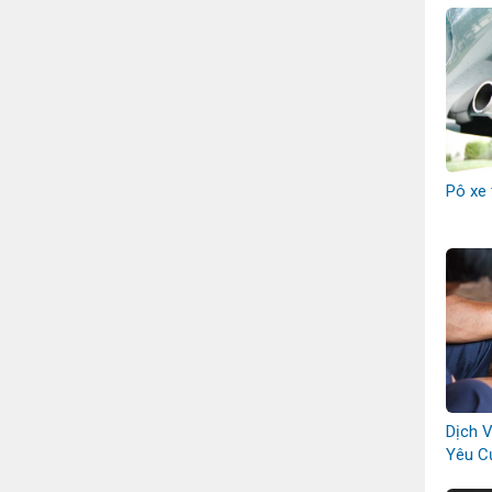
Pô xe 
Dịch 
Yêu C