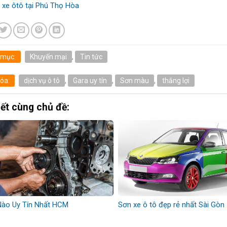
 xe ôtô tại Phú Thọ Hòa
 mục:
Khuyến mại
,
Tin tức
óa:
dịch vụ ô tô
,
Gara uy tín
,
Sơn màu
,
thắng lợi
iết cùng chủ đề:
Nào Uy Tín Nhất HCM
Sơn xe ô tô đẹp rẻ nhất Sài Gòn