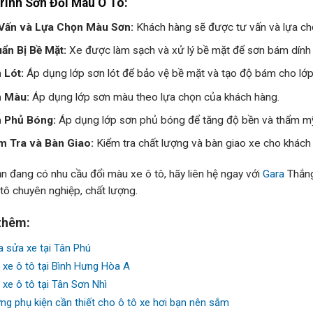
rình Sơn Đổi Màu Ô Tô:
Vấn và Lựa Chọn Màu Sơn:
Khách hàng sẽ được tư vấn và lựa ch
ẩn Bị Bề Mặt:
Xe được làm sạch và xử lý bề mặt để sơn bám dính 
 Lót:
Áp dụng lớp sơn lót để bảo vệ bề mặt và tạo độ bám cho lớp
 Màu:
Áp dụng lớp sơn màu theo lựa chọn của khách hàng.
 Phủ Bóng:
Áp dụng lớp sơn phủ bóng để tăng độ bền và thẩm mỹ
m Tra và Bàn Giao:
Kiểm tra chất lượng và bàn giao xe cho khách
n đang có nhu cầu đổi màu xe ô tô, hãy liên hệ ngay với
Gara
Thắng
tô chuyên nghiệp, chất lượng.
thêm:
a sửa xe tại Tân Phú
 xe ô tô tại Bình Hưng Hòa A
 xe ô tô tại Tân Sơn Nhì
ng phụ kiện cần thiết cho ô tô xe hơi bạn nên sắm