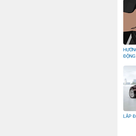
HƯỚN
ĐỘNG
LẮP Đ