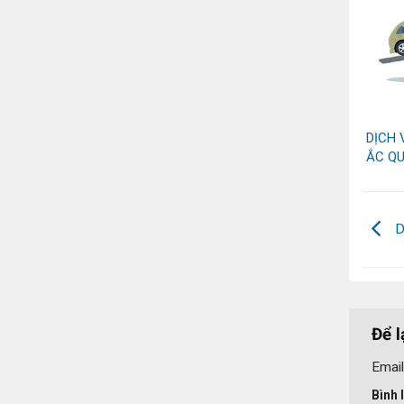
DỊCH 
ẮC QU
D
Để l
Email
Bình 