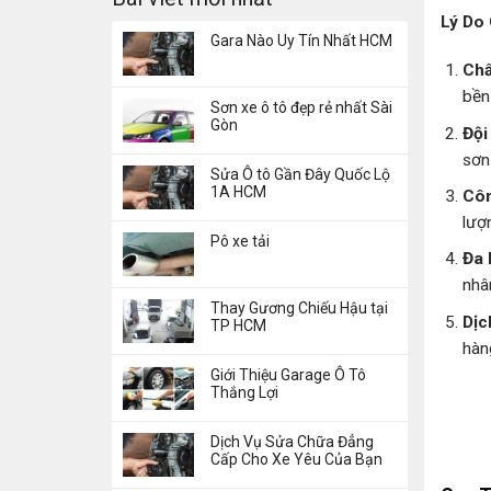
Lý Do 
Gara Nào Uy Tín Nhất HCM
Chấ
bền
Sơn xe ô tô đẹp rẻ nhất Sài
Gòn
Đội
sơn
Sửa Ô tô Gần Đây Quốc Lộ
1A HCM
Côn
lượ
Pô xe tải
Đa 
nhâ
Thay Gương Chiếu Hậu tại
Dịc
TP HCM
hàn
Giới Thiệu Garage Ô Tô
Thắng Lợi
Dịch Vụ Sửa Chữa Đẳng
Cấp Cho Xe Yêu Của Bạn