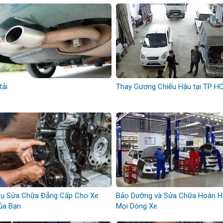
tải
Thay Gương Chiếu Hậu tại TP H
Vụ Sửa Chữa Đẳng Cấp Cho Xe
Bảo Dưỡng và Sửa Chữa Hoàn 
ủa Bạn
Mọi Dòng Xe