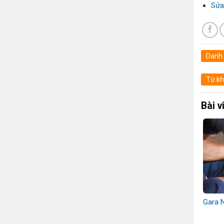
Sửa
Danh
Từ kh
Bài v
Gara 