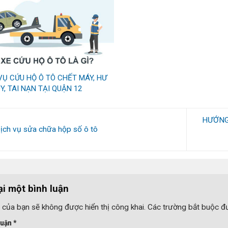
VỤ CỨU HỘ Ô TÔ CHẾT MÁY, HƯ
Y, TAI NẠN TẠI QUẬN 12
HƯỚNG
ịch vụ sửa chữa hộp số ô tô
ại một bình luận
 của bạn sẽ không được hiển thị công khai.
Các trường bắt buộc 
luận
*