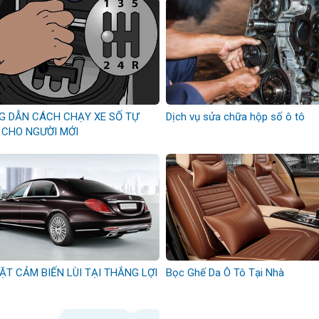
G DẪN CÁCH CHẠY XE SỐ TỰ
Dịch vụ sửa chữa hộp số ô tô
 CHO NGƯỜI MỚI
ẶT CẢM BIẾN LÙI TẠI THẮNG LỢI
Bọc Ghế Da Ô Tô Tại Nhà