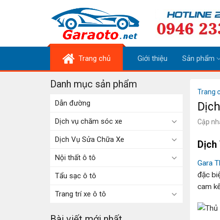
Skip
to
content
Trang chủ
Giới thiệu
Sản phẩm
Danh mục sản phẩm
Trang 
Dẫn đường
Dịch
Dịch vụ chăm sóc xe
Cập nh
Dịch Vụ Sửa Chữa Xe
Dịch
Nội thất ô tô
Gara T
đặc bi
Tẩu sạc ô tô
cam kế
Trang trí xe ô tô
Bài viết mới nhất