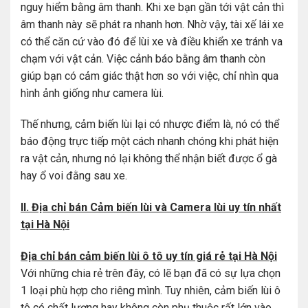
nguy hiểm bằng âm thanh. Khi xe bạn gần tới vật cản thì
âm thanh này sẽ phát ra nhanh hơn. Nhờ vậy, tài xế lái xe
có thể căn cứ vào đó để lùi xe và điều khiển xe tránh va
chạm với vật cản. Việc cảnh báo bằng âm thanh còn
giúp bạn có cảm giác thật hơn so với việc, chỉ nhìn qua
hình ảnh giống như camera lùi.
Thế nhưng, cảm biến lùi lại có nhược điểm là, nó có thể
báo động trực tiếp một cách nhanh chóng khi phát hiện
ra vật cản, nhưng nó lại không thể nhận biết được ổ gà
hay ổ voi đằng sau xe.
II. Địa chỉ bán Cảm biến lùi và Camera lùi uy tín nhất
tại Hà Nội
Địa chỉ bán cảm biến lùi ô tô uy tín giá rẻ tại Hà Nội
Với những chia rẻ trên đây, có lẽ bạn đã có sự lựa chọn
1 loại phù hợp cho riêng mình. Tuy nhiên, cảm biến lùi ô
tô có chất lượng hay không còn phụ thuộc rất lớn vào