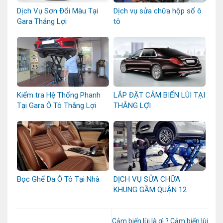
Dịch Vụ Sơn Đổi Màu Tại
Dịch vụ sửa chữa hộp số ô
Gara Thắng Lợi
tô
Kiểm tra Hệ Thống Phanh
LẮP ĐẶT CẢM BIẾN LÙI TẠI
Tại Gara Ô Tô Thắng Lợi
THẮNG LỢI
Bọc Ghế Da Ô Tô Tại Nhà
DỊCH VỤ SỬA CHỮA
KHUNG GẦM QUẬN 12
Cảm biến lùi là gì ? Cảm biến lùi