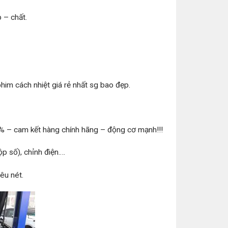
 – chất.
him cách nhiệt giá rẻ nhất sg bao đẹp.
5% – cam kết hàng chính hãng – động cơ mạnh!!!
p số), chỉnh điện….
êu nét.