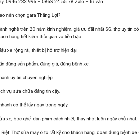
ay: 0946 233 996 – 0868 24 55 78 Zalo – tư vấn
sao nên chọn gara Thắng Lợi?
lành nghề trên 20 năm kinh nghiệm, giá ưu đãi nhất SG, thợ uy tín c
hách hàng tiết kiệm thời gian và tiền bạc…
ậu xe rộng rãi, thiết bị hỗ trợ hiện đại
ấn đúng sản phẩm, đúng giá, đúng bệnh xe.
hành uy tín chuyên nghiệp.
ịch vụ sửa chữa đáng tin cậy.
nhanh có thể lấy ngay trong ngày.
ửa xe, bọc ghế, dán phim cách nhiệt, thay nhớt luôn ngày chủ nhật.
 Biệt: Thợ sửa máy ô tô rất kỹ cho khách hàng, đoán đúng bệnh xe (đ