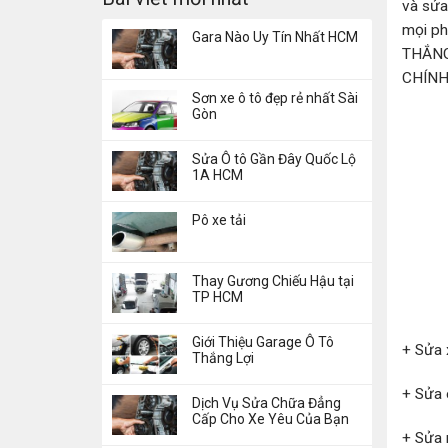
và sửa
mọi ph
Gara Nào Uy Tín Nhất HCM
THẮNG
CHÍNH
Sơn xe ô tô đẹp rẻ nhất Sài
Gòn
Sửa Ô tô Gần Đây Quốc Lộ
1A HCM
Pô xe tải
Thay Gương Chiếu Hậu tại
TP HCM
Giới Thiệu Garage Ô Tô
+ Sửa 
Thắng Lợi
+ Sửa 
Dịch Vụ Sửa Chữa Đẳng
Cấp Cho Xe Yêu Của Bạn
+ Sửa 