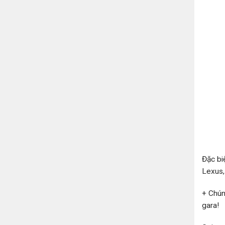
Đặc bi
Lexus, 
+ Chún
gara!