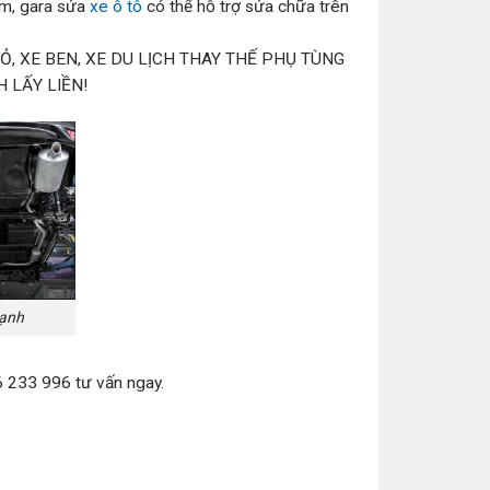
ếm, gara sửa
xe ô tô
có thể hỗ trợ sửa chữa trên
Ỏ, XE BEN, XE DU LỊCH THAY THẾ PHỤ TÙNG
 LẤY LIỀN!
hạnh
46 233 996 tư vấn ngay.