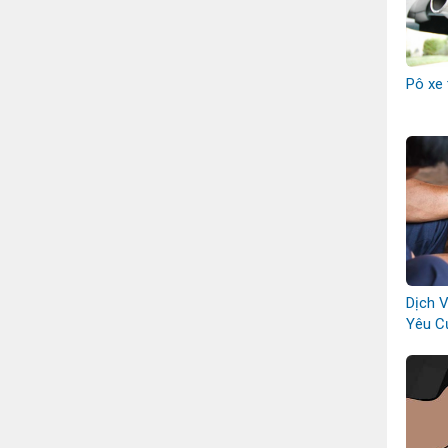
Pô xe 
Dịch 
Yêu C