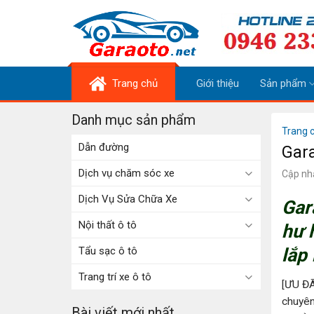
Skip
to
content
Trang chủ
Giới thiệu
Sản phẩm
Danh mục sản phẩm
Trang 
Dẫn đường
Gara
Dịch vụ chăm sóc xe
Cập nh
Dịch Vụ Sửa Chữa Xe
Gar
Nội thất ô tô
hư 
Tẩu sạc ô tô
lắp 
Trang trí xe ô tô
[ƯU ĐA
chuyên
Bài viết mới nhất