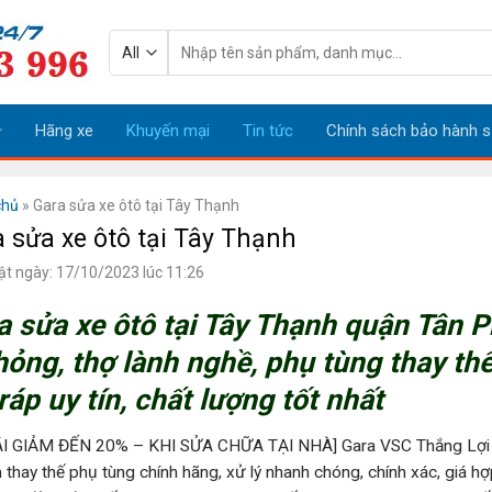
Tìm
kiếm:
Hãng xe
Khuyến mại
Tin tức
Chính sách bảo hành s
chủ
»
Gara sửa xe ôtô tại Tây Thạnh
 sửa xe ôtô tại Tây Thạnh
ật ngày: 17/10/2023 lúc 11:26
a sửa xe ôtô tại Tây Thạnh quận Tân 
hỏng, thợ lành nghề, phụ tùng thay th
ráp uy tín, chất lượng tốt nhất
̃I GIẢM ĐẾN 20% – KHI SỬA CHỮA TẠI NHÀ] Gara VSC Thắng Lợi 
 thay thế phụ tùng chính hãng, xử lý nhanh chóng, chính xác, giá h