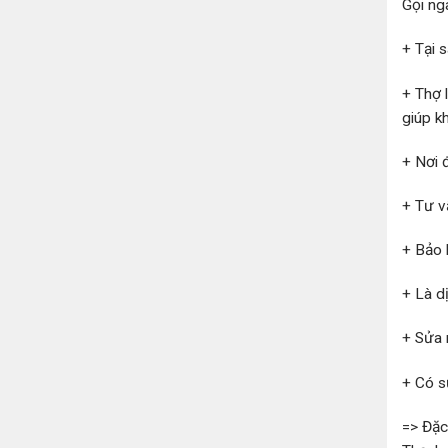
Gọi ng
+ Tại 
+ Thợ 
giúp k
+ Nơi đ
+ Tư v
+ Bảo 
+ Là d
+ Sửa 
+ Có s
=> Đặc