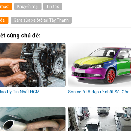
 mục:
Khuyến mại
,
Tin tức
óa:
Gara sửa xe ôtô tại Tây Thạnh
iết cùng chủ đề:
Nào Uy Tín Nhất HCM
Sơn xe ô tô đẹp rẻ nhất Sài Gòn