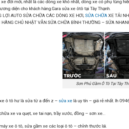
 xe đời mới, nhất là các dòng xe khó nhất, dòng xe có phụ tùng hi
ương diện cho khách hàng.Gara sửa xe ôtô tại Tây Thạnh.
 LỢI AUTO SỬA CHỮA CÁC DÒNG XE HƠI,
SỬA CHỮA
XE TẢI NH
 HÃNG CHỦ NHẬT VẪN SỬA CHỮA BÌNH THƯỜNG – SỬA NHANH
Sơn Phủ Gầm Ô Tô Tại Tây T
xe ô tô hư là sửa từ a đến z –
sửa xe
là uy tín – giá rẻ nhất. lh 09
chữa xe va quẹt, xe tai nạn, trầy xước, đồng – sơn xe…
máy xe ô tô, sửa gầm xe các loại ô tô – chỉnh thước lái.