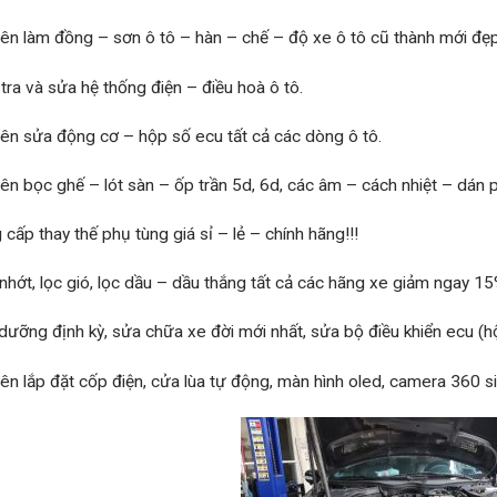
ên làm đồng – sơn ô tô – hàn – chế – độ xe ô tô cũ thành mới đẹp
tra và sửa hệ thống điện – điều hoà ô tô.
ên sửa động cơ – hộp số ecu tất cả các dòng ô tô.
ên bọc ghế – lót sàn – ốp trần 5d, 6d, các âm – cách nhiệt – dán p
 cấp thay thế phụ tùng giá sỉ – lẻ – chính hãng!!!
nhớt, lọc gió, lọc dầu – dầu thắng tất cả các hãng xe giảm ngay 1
dưỡng định kỳ, sửa chữa xe đời mới nhất, sửa bộ điều khiển ecu (hộ
ên lắp đặt cốp điện, cửa lùa tự động, màn hình oled, camera 360 si