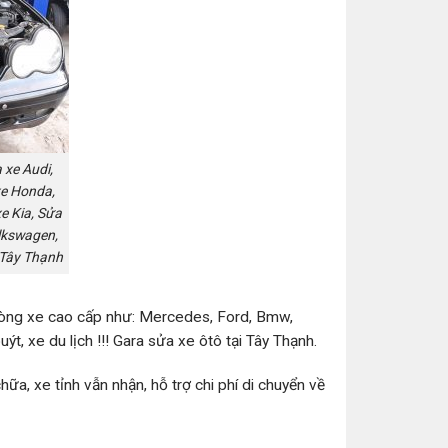
 xe Audi,
xe Honda,
e Kia, Sửa
lkswagen,
 Tây Thạnh
 dòng xe cao cấp như: Mercedes, Ford, Bmw,
ýt, xe du lịch !!! Gara sửa xe ôtô tại Tây Thạnh.
ữa, xe tỉnh vẫn nhận, hỗ trợ chi phí di chuyển về