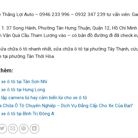
 Thắng Lợi Auto – 0946 233 996 – 0932 347 239 tư vấn viên. Gara uy
ỉ 1: 37 Song Hành, Phường Tân Hưng Thuận, Quận 12, Hồ Chí Minh 
 Văn Quá Cầu Tham Lương vào – có bản đồ đường đi đã check in, đi
sửa chữa ô tô nhanh nhất, sửa chữa ô tô tại phường Tây Thạnh, cứu
e tại phường Tân Thới Hòa.
thêm:
 xe ô tô tại Tân Sơn Nhì
 xe ô tô tại Hưng Long
 lắp camera lùi hay cảm biến lùi cho xe ô tô
a Chữa Ô Tô Chuyên Nghiệp – Dịch Vụ Đẳng Cấp Cho Xe Của Bạn”
 xe ô tô tại Bình Trị Đông A