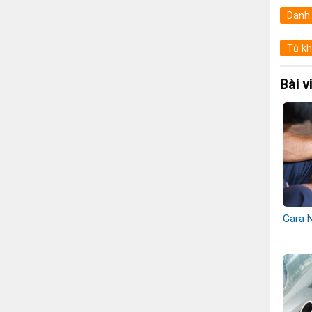
Danh
Từ kh
Bài v
Gara 