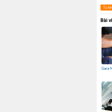
Từ kh
Bài v
Gara 