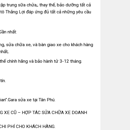
ập trung sữa chửa,; thay thế, bảo dưỡng tất cả
 tô Thắng Lợi đáp ứng đủ tất cả những yêu cầu
Gần nhất:
àng, sửa chữa xe, và bàn giao xe cho khách hàng
hất;.
 thế chính hãng và bảo hành tử 3-12 tháng.
ín.
an”.Gara sửa xe tại Tân Phú.
NG XE CŨ – HỢP TÁC SỬA CHỮA XE DOANH
CHI PHÍ CHO KHÁCH HÀNG.