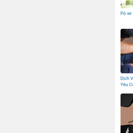
Pô xe 
Dịch 
Yêu C