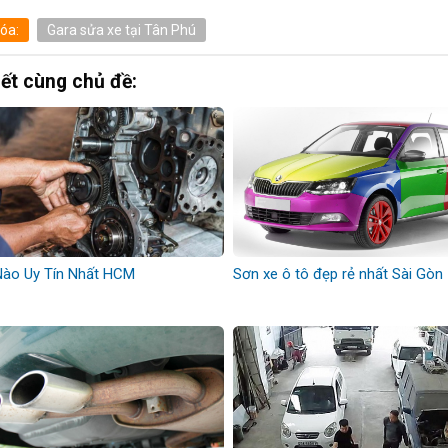
óa:
Gara sửa xe tại Tân Phú
iết cùng chủ đề:
Nào Uy Tín Nhất HCM
Sơn xe ô tô đẹp rẻ nhất Sài Gòn