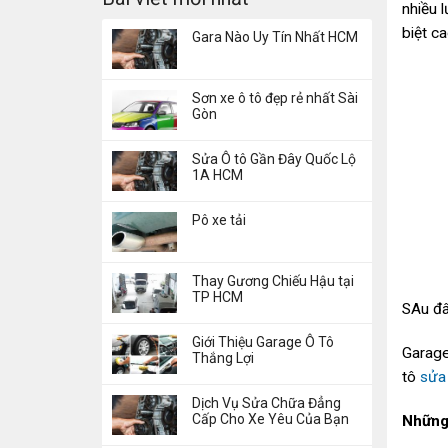
nhiều 
biệt c
Gara Nào Uy Tín Nhất HCM
Sơn xe ô tô đẹp rẻ nhất Sài
Gòn
Sửa Ô tô Gần Đây Quốc Lộ
1A HCM
Pô xe tải
Thay Gương Chiếu Hậu tại
TP HCM
SAu đâ
Giới Thiệu Garage Ô Tô
Garage
Thắng Lợi
tô
sửa
Dịch Vụ Sửa Chữa Đẳng
Cấp Cho Xe Yêu Của Bạn
Những 