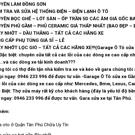
YÊN LÀM ĐỒNG SƠN
M TRA VÀ SỬA HỆ THỐNG ĐIỆN – ĐIỆN LẠNH Ô TÔ
YÊN BỌC GHẾ – LÓT SÀN – ỐP TRẦN 5D CÁC ÂM GIÁ GỐC B
YÊN PHỦ GẦM – PHỦ CERAMIC GIÁ THẤP NHẤT (BAO ĐẸP – 
Y NHỚT – DẦU THẮNG – TẤT CẢ CÁC HÃNG XE
G CẤP PHỤ TÙNG GIÁ SỈ – LẺ
 NHỚT LỌC GIÓ – TẤT CẢ CÁC HÃNG XE!!!(Garage Ô Tô sửa 
Đặc biệt: chuyên sửa tất cả các lỗi của các dòng xe cao cấp 
.và các dòng xe tải kinh doanh
???
g tôi có thợ đến tận nhà kiểm tra xe và kéo về gara chúng tôi
i ngay: 0946 233 996 để được tư vấn -Garage Ô Tô sửa xe Gầ
c lỗi của các dòng xe cao cấp như: Mercedes, Bmw, Lexus, C
 Biệt: Thợ sửa máy rất kỹ cho khách hàng (đây là yếu tố độ bền
 ngay: 0946 233 996 để được tư vấn. Gara sửa xe tại Tân Phú.
hêm:
a oto ở Quận Tân Phú Chữa Uy Tín
a sửa xe hơi gần đây nhất