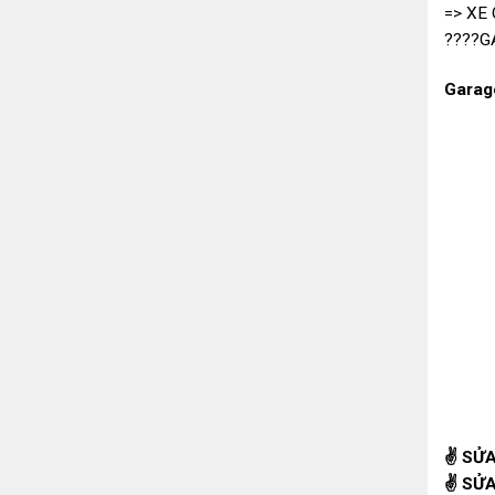
=> XE
????G
Garag
✌
SỬA
✌
SỬA