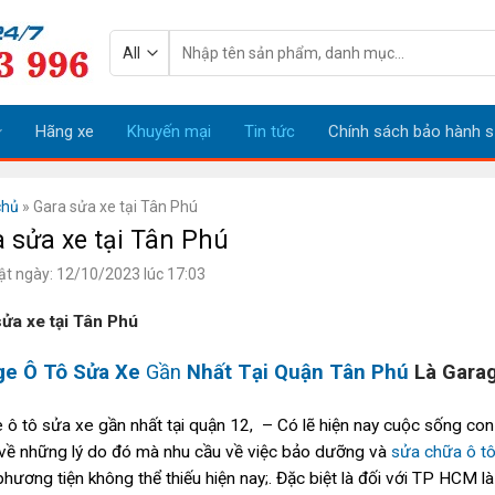
Tìm
kiếm:
Hãng xe
Khuyến mại
Tin tức
Chính sách bảo hành s
chủ
»
Gara sửa xe tại Tân Phú
 sửa xe tại Tân Phú
ật ngày: 12/10/2023 lúc 17:03
ửa xe tại Tân Phú
ge Ô Tô Sửa Xe
Gầ
n
Nhất Tại Quận Tân Phú
Là Gara
 ô tô sửa xe gần nhất tại quận 12, – Có lẽ hiện nay cuộc sống con 
 về những lý do đó mà nhu cầu về việc bảo dưỡng và
sửa chữa ô t
phương tiện không thể thiếu hiện nay;. Đặc biệt là đối với TP HCM là