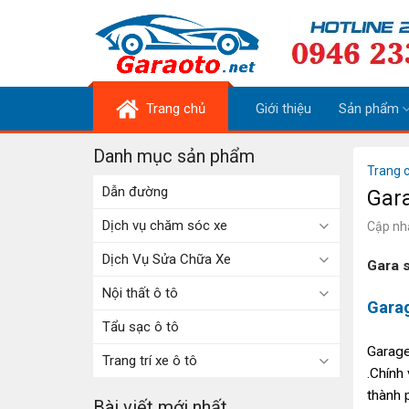
Skip
to
content
Trang chủ
Giới thiệu
Sản phẩm
Danh mục sản phẩm
Trang 
Dẫn đường
Gara
Dịch vụ chăm sóc xe
Cập nh
Dịch Vụ Sửa Chữa Xe
Gara s
Nội thất ô tô
Gara
Tẩu sạc ô tô
Garage
Trang trí xe ô tô
.Chính
thành 
Bài viết mới nhất