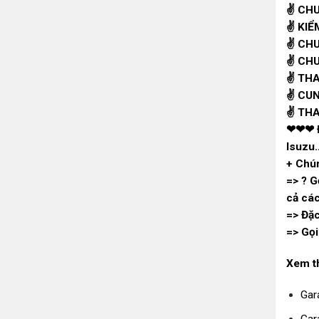
✌
CHU
✌
KIỂ
✌
CHU
✌
CHU
✌
THA
✌
CUN
✌
THAY
❤❤❤
Isuzu…
+ Chún
=>
?
Gọ
cả cá
=> Đặc
=> Gọi
Xem t
Gar
Gar