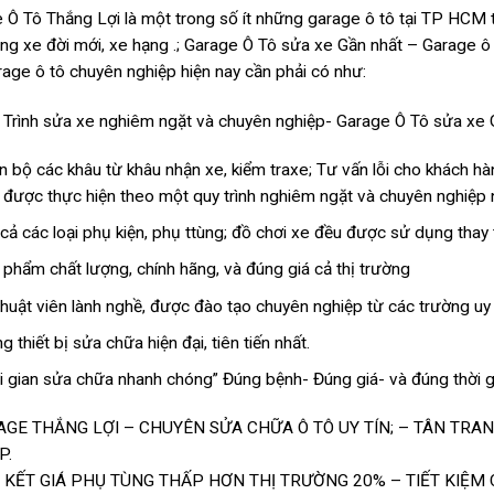
 Ô Tô Thắng Lợi là một trong số ít những garage ô tô tại TP HCM t
ng xe đời mới, xe hạng .; Garage Ô Tô sửa xe Gần nhất – Garage ô
age ô tô chuyên nghiệp hiện nay cần phải có như:
 Trình sửa xe nghiêm ngặt và chuyên nghiệp- Garage Ô Tô sửa xe 
n bộ các khâu từ khâu nhận xe, kiểm traxe; Tư vấn lỗi cho khách h
 được thực hiện theo một quy trình nghiêm ngặt và chuyên nghiệp n
 cả các loại phụ kiện, phụ ttùng; đồ chơi xe đều được sử dụng thay
 phẩm chất lượng, chính hãng, và đúng giá cả thị trường
thuật viên lành nghề, được đào tạo chuyên nghiệp từ các trường uy t
g thiết bị sửa chữa hiện đại, tiên tiến nhất.
i gian sửa chữa nhanh chóng” Đúng bệnh- Đúng giá- và đúng thời gi
AGE THẮNG LỢI – CHUYÊN SỬA CHỮA Ô TÔ UY TÍN; – TÂN TRA
P.
 KẾT GIÁ PHỤ TÙNG THẤP HƠN THỊ TRƯỜNG 20% – TIẾT KIỆM 