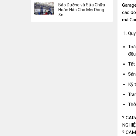
Bảo Dưỡng và Sửa Chữa
Garage
Hoàn Hảo Cho Mọi Dòng
các dò
Xe
mà Gar
Quy
Toà
đều
Tất
Sản
Kỹ 
Tran
Thờ
? GAR
NGHIỆ
? CAM