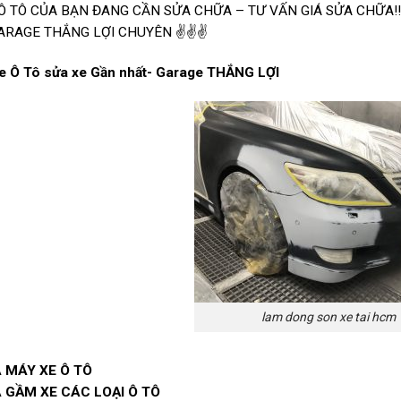
 Ô TÔ CỦA BẠN ĐANG CẦN SỬA CHỮA – TƯ VẤN GIÁ SỬA CHỮA!!!
ARAGE THẮNG LỢI CHUYÊN ✌✌✌
e Ô Tô sửa xe Gần nhất- Garage THẮNG LỢI
lam dong son xe tai hcm
 MÁY XE Ô TÔ
 GẦM XE CÁC LOẠI Ô TÔ