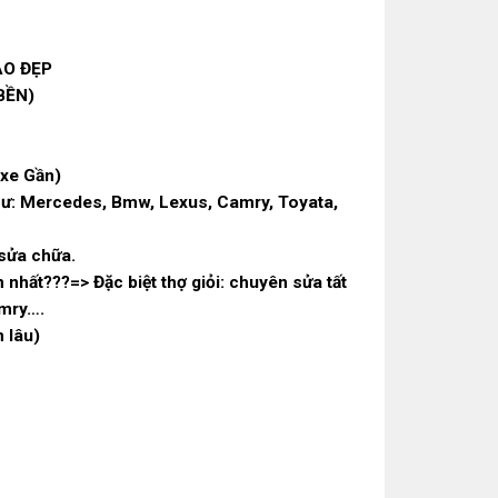
AO ĐẸP
BỀN)
xe Gần)
như: Mercedes, Bmw, Lexus, Camry, Toyata,
 sửa chữa.
n nhất
???
=> Đặc biệt thợ giỏi: chuyên sửa tất
amry….
 lâu)