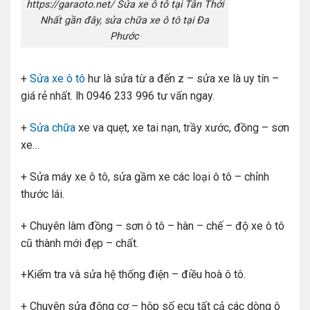
https://garaoto.net/ Sửa xe ô tô tại Tân Thới
Nhất gần đây, sửa chữa xe ô tô tại Đa
Phước
+
Sửa xe ô tô
hư là sửa từ a đến z – sửa xe là uy tín –
giá rẻ nhất. lh 0946 233 996 tư vấn ngay.
+
Sửa chữa
xe va quẹt, xe tai nạn, trầy xước, đồng – sơn
xe…
+ Sửa máy xe ô tô, sửa gầm xe các loại ô tô – chỉnh
thước lái.
+ Chuyên làm đồng – sơn ô tô – hàn – chế – độ xe ô tô
cũ thành mới đẹp – chất.
+Kiểm tra và sửa hệ thống điện – điều hoà ô tô.
+ Chuyên sửa động cơ – hộp số ecu tất cả các dòng ô