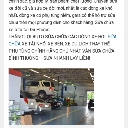
chính xác, giá hợp lý, sản phẩm chất lượng. Chuyên sửa
xe đời cũ và sửa xe đời mới, nhất là các dòng xe khó
nhất, dòng xe có phụ tùng hiếm, gara có thể hỗ trợ sửa
chữa trên mọi phương diện cho khách hàng. Sửa chữa
xe ô tô tại Đa Phước.
THẮNG LỢI AUTO SỬA CHỮA CÁC DÒNG XE HƠI,
SỬA
CHỮA
XE TẢI NHỎ, XE BEN, XE DU LỊCH THAY THẾ
PHỤ TÙNG CHÍNH HÃNG CHỦ NHẬT VẪN SỬA CHỮA
BÌNH THƯỜNG – SỬA NHANH LẤY LIỀN!