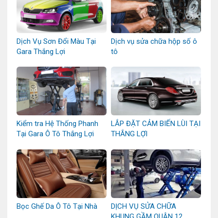
Dịch Vụ Sơn Đổi Màu Tại
Dịch vụ sửa chữa hộp số ô
Gara Thắng Lợi
tô
Kiểm tra Hệ Thống Phanh
LẮP ĐẶT CẢM BIẾN LÙI TẠI
Tại Gara Ô Tô Thắng Lợi
THẮNG LỢI
Bọc Ghế Da Ô Tô Tại Nhà
DỊCH VỤ SỬA CHỮA
KHUNG GẦM QUẬN 12