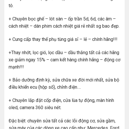
tô.
+ Chuyên bọc ghế – lót sàn – ốp trần 5d, 6d, các âm –
cách nhiệt – dán phim cách nhiệt giá rẻ nhất sg bao đẹp.
+ Cung cấp thay thế phụ tùng giá sỉ – lẻ – chính hãng!!!
+Thay nhớt, lọc gió, lọc dầu – dầu thắng tất cả các hãng
xe giảm ngay 15% – cam kết hàng chính hãng – động cơ
mạnh!!!
+ Bảo dưỡng định kỳ, sửa chữa xe đời mới nhất, sửa bộ
điều khiển ecu (hộp số), chỉnh điện….
+ Chuyên lắp đặt cốp điện, cửa lùa tự động, màn hình
oled, camera 360 siêu nét.
Đặc biệt: chuyên sửa tất cả các lỗi động cơ, sửa gầm,
sửa máy của các dòng xe cao cấp như: Mercedes, Ford,