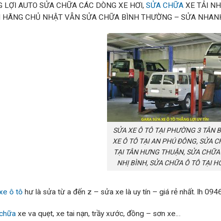
 LỢI AUTO SỬA CHỮA CÁC DÒNG XE HƠI,
SỬA CHỮA
XE TẢI NH
 HÃNG CHỦ NHẬT VẪN SỬA CHỮA BÌNH THƯỜNG – SỬA NHANH
SỬA XE Ô TÔ TẠI PHƯỜNG 3 TÂN B
XE Ô TÔ TẠI AN PHÚ ĐÔNG, SỬA C
TẠI TÂN HƯNG THUẬN, SỬA CHỮA 
NHỊ BÌNH, SỬA CHỮA Ô TÔ TẠI 
xe ô tô
hư là sửa từ a đến z – sửa xe là uy tín – giá rẻ nhất. lh 09
chữa
xe va quẹt, xe tai nạn, trầy xước, đồng – sơn xe…