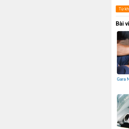
Từ kh
Bài v
Gara 