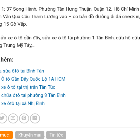
ỉ 1: 37 Song Hành, Phường Tân Hưng Thuận, Quận 12, Hồ Chí Minh 
 Văn Quá Cầu Tham Lương vào – có bản đồ đường đi đã check in, đi
g 15 Gò Vấp.
sửa xe ô tô gần đây, sửa xe ô tô tại phường 1 Tân Bình, cứu hộ cứu 
 Trung Mỹ Tây,…
thêm:
a sửa ôtô tại Bình Tân
 Ô tô Gần Đây Quốc Lộ 1A HCM
xe ô tô tại thị trấn Tân Túc
 chữa ôtô tại phường 8 Tân Bình
 xe ôtô tại xã Nhị Bình
 mục:
Khuyến mại
,
Tin tức