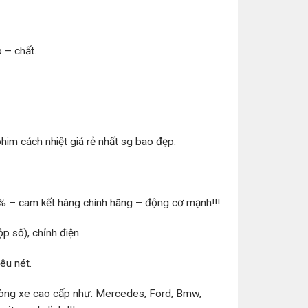
 – chất.
him cách nhiệt giá rẻ nhất sg bao đẹp.
5% – cam kết hàng chính hãng – động cơ mạnh!!!
p số), chỉnh điện….
êu nét.
 dòng xe cao cấp như: Mercedes, Ford, Bmw,