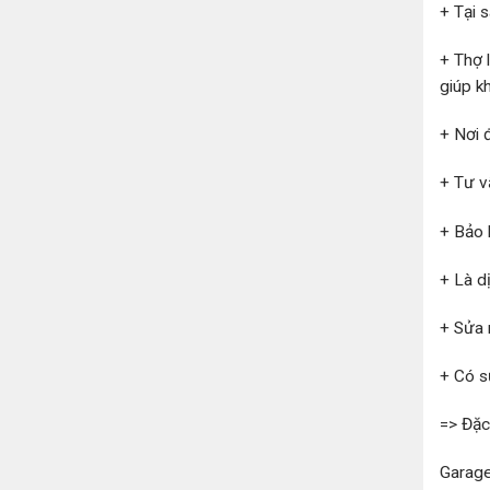
+ Tại 
+ Thợ 
giúp k
+ Nơi đ
+ Tư v
+ Bảo 
+ Là d
+ Sửa 
+ Có s
=> Đặc
Garage