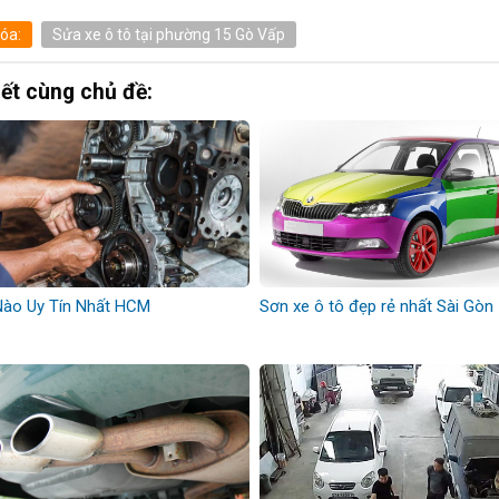
óa:
Sửa xe ô tô tại phường 15 Gò Vấp
iết cùng chủ đề:
Nào Uy Tín Nhất HCM
Sơn xe ô tô đẹp rẻ nhất Sài Gòn