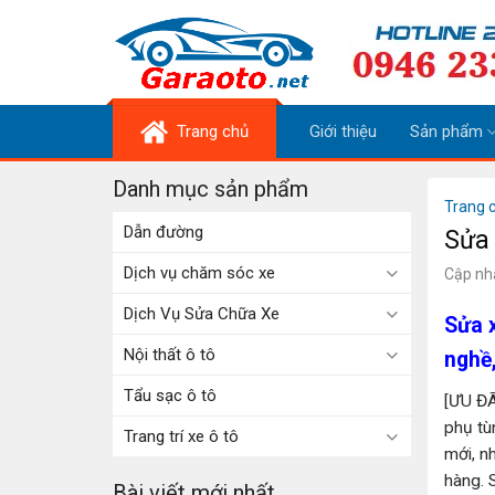
Skip
to
content
Trang chủ
Giới thiệu
Sản phẩm
Danh mục sản phẩm
Trang 
Dẫn đường
Sửa 
Dịch vụ chăm sóc xe
Cập nh
Dịch Vụ Sửa Chữa Xe
Sửa x
Nội thất ô tô
nghề,
Tẩu sạc ô tô
[ƯU ĐA
phụ tù
Trang trí xe ô tô
mới, n
hàng. 
Bài viết mới nhất