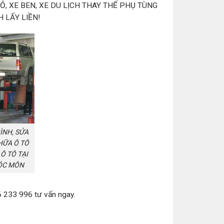
Ỏ, XE BEN, XE DU LỊCH THAY THẾ PHỤ TÙNG
 LẤY LIỀN!
ÌNH, SỬA
HỮA Ô TÔ
Ô TÔ TẠI
HÓC MÔN
46 233 996 tư vấn ngay.