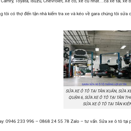
Camry, Toyata, Isuzu, Chevrolet, Xe cỏ, xe cũ nhất…..cả xe tải, xe buý
g tôi có thợ đến tận nhà kiểm tra xe và kéo về gara chúng tôi sửa ch
SỬA XE Ô TÔ TẠI TÂN XUÂN, SỬA XE
QUẬN 6, SỬA XE Ô TÔ TẠI TÂN TH
SỬA XE Ô TÔ TẠI TÂN KIÊ
ay: 0946 233 996 – 0868 24 55 78 Zalo – tư vấn. Sửa xe ô tô tại