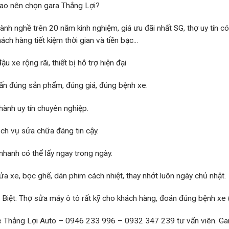
sao nên chọn gara Thắng Lợi?
lành nghề trên 20 năm kinh nghiệm, giá ưu đãi nhất SG, thợ uy tín c
hách hàng tiết kiệm thời gian và tiền bạc…
ậu xe rộng rãi, thiết bị hỗ trợ hiện đại
ấn đúng sản phẩm, đúng giá, đúng bệnh xe.
hành uy tín chuyên nghiệp.
ịch vụ sửa chữa đáng tin cậy.
nhanh có thể lấy ngay trong ngày.
ửa xe, bọc ghế, dán phim cách nhiệt, thay nhớt luôn ngày chủ nhật.
 Biệt: Thợ sửa máy ô tô rất kỹ cho khách hàng, đoán đúng bệnh xe (đ
 Thắng Lợi Auto – 0946 233 996 – 0932 347 239 tư vấn viên. Gara uy