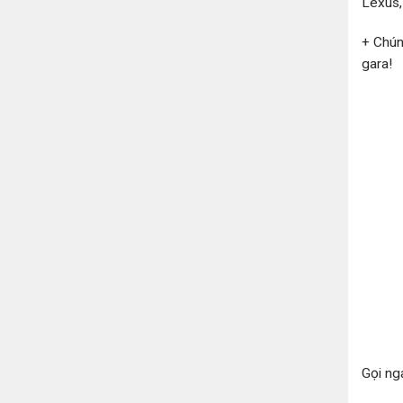
Lexus, 
+ Chún
gara!
Gọi ng