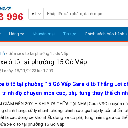
Tìm
kiếm:
Hãng xe
Khuyến mại
Tin tức
Chính sách bảo hành s
chủ
»
Sửa xe ô tô tại phường 15 Gò Vấp
xe ô tô tại phường 15 Gò Vấp
ật ngày: 18/11/2023 lúc 17:09
e ô tô tại phường 15 Gò Vấp Gara ô tô Thắng Lợi ch
 trình độ chuyên môn cao, phụ tùng thay thế chính 
̃I GIẢM ĐẾN 20% – KHI SỬA CHỮA TẠI NHÀ] Gara VSC chuyên cứ
ng chính hãng, xử lý nhanh chóng, chính xác, giá hợp lý, sản phẩm 
hất là các dòng xe khó nhất, dòng xe có phụ tùng hiếm, gara có th
Sửa xe ô tô tại phường 15 Gò Vấp.