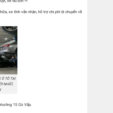
t, xe du lịch !!!
ữa, xe tỉnh vẫn nhận, hỗ trợ chi phí di chuyển về
 Ô TÔ TẠI
ỚI NHẤT,
N
 phường 15 Gò Vấp.