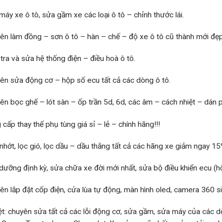
máy xe ô tô, sửa gầm xe các loại ô tô – chỉnh thước lái.
ên làm đồng – sơn ô tô – hàn – chế – độ xe ô tô cũ thành mới đẹp
tra và sửa hệ thống điện – điều hoà ô tô.
ên sửa động cơ – hộp số ecu tất cả các dòng ô tô.
ên bọc ghế – lót sàn – ốp trần 5d, 6d, các âm – cách nhiệt – dán p
 cấp thay thế phụ tùng giá sỉ – lẻ – chính hãng!!!
nhớt, lọc gió, lọc dầu – dầu thắng tất cả các hãng xe giảm ngay 1
dưỡng định kỳ, sửa chữa xe đời mới nhất, sửa bộ điều khiển ecu (hộ
ên lắp đặt cốp điện, cửa lùa tự động, màn hình oled, camera 360 si
ệt: chuyên sửa tất cả các lỗi động cơ, sửa gầm, sửa máy của các