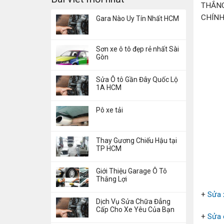
THẮNG
CHÍNH
Gara Nào Uy Tín Nhất HCM
Sơn xe ô tô đẹp rẻ nhất Sài
Gòn
Sửa Ô tô Gần Đây Quốc Lộ
1A HCM
Pô xe tải
Thay Gương Chiếu Hậu tại
TP HCM
Giới Thiệu Garage Ô Tô
Thắng Lợi
+
Sửa 
Dịch Vụ Sửa Chữa Đẳng
Cấp Cho Xe Yêu Của Bạn
+
Sửa 