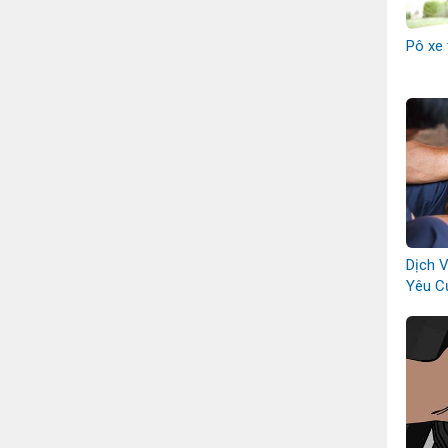
Pô xe 
Dịch 
Yêu C