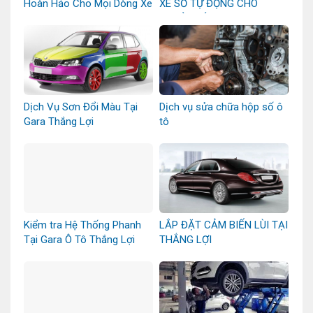
Hoàn Hảo Cho Mọi Dòng Xe
XE SỐ TỰ ĐỘNG CHO
NGƯỜI MỚI
Dịch Vụ Sơn Đổi Màu Tại
Dịch vụ sửa chữa hộp số ô
Gara Thắng Lợi
tô
Kiểm tra Hệ Thống Phanh
LẮP ĐẶT CẢM BIẾN LÙI TẠI
Tại Gara Ô Tô Thắng Lợi
THẮNG LỢI