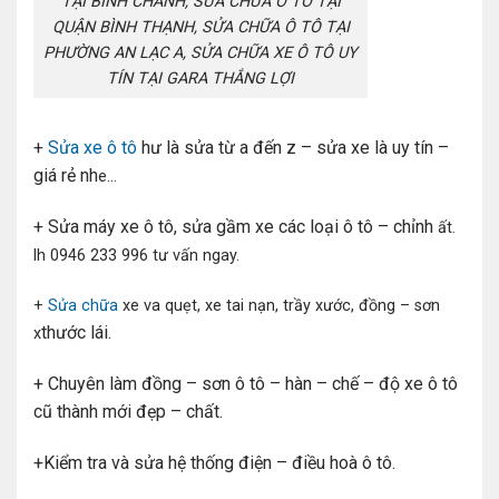
TẠI BÌNH CHÁNH, SỬA CHỮA Ô TÔ TẠI
QUẬN BÌNH THẠNH, SỬA CHỮA Ô TÔ TẠI
PHƯỜNG AN LẠC A, SỬA CHỮA XE Ô TÔ UY
TÍN TẠI GARA THẮNG LỢI
+
Sửa xe ô tô
hư là sửa từ a đến z – sửa xe là uy tín –
giá rẻ nh
e…
+ Sửa máy xe ô tô, sửa gầm xe các loại ô tô – chỉnh
ất.
lh 0946 233 996 tư vấn ngay.
+
Sửa chữa
xe va quẹt, xe tai nạn, trầy xước, đồng – sơn
thước lái.
x
+ Chuyên làm đồng – sơn ô tô – hàn – chế – độ xe ô tô
cũ thành mới đẹp – chất.
+Kiểm tra và sửa hệ thống điện – điều hoà ô tô.