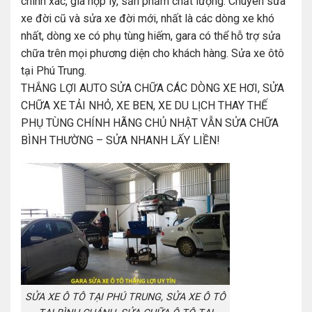
chính xác, giá hợp lý, sản phẩm chất lượng. Chuyên sửa
xe đời cũ và sửa xe đời mới, nhất là các dòng xe khó
nhất, dòng xe có phụ tùng hiếm, gara có thể hỗ trợ sửa
chữa trên mọi phương diện cho khách hàng. Sửa xe ôtô
tại Phú Trung.
THẮNG LỢI AUTO SỬA CHỮA CÁC DÒNG XE HƠI, SỬA
CHỮA XE TẢI NHỎ, XE BEN, XE DU LỊCH THAY THẾ
PHỤ TÙNG CHÍNH HÃNG CHỦ NHẬT VẪN SỬA CHỮA
BÌNH THƯỜNG – SỬA NHANH LẤY LIỀN!
SỬA XE Ô TÔ TẠI PHÚ TRUNG, SỬA XE Ô TÔ