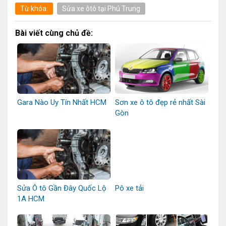
Từ khóa:
Sửa xe ôtô tại Phú Trung
Bài viết cùng chủ đề:
Gara Nào Uy Tín Nhất HCM
Sơn xe ô tô đẹp rẻ nhất Sài
Gòn
Sửa Ô tô Gần Đây Quốc Lộ
Pô xe tải
1A HCM