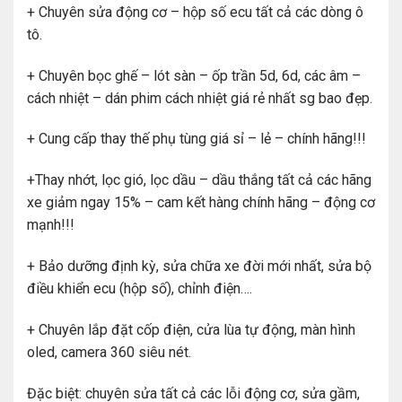
+ Chuyên sửa động cơ – hộp số ecu tất cả các dòng ô
tô.
+ Chuyên bọc ghế – lót sàn – ốp trần 5d, 6d, các âm –
cách nhiệt – dán phim cách nhiệt giá rẻ nhất sg bao đẹp.
+ Cung cấp thay thế phụ tùng giá sỉ – lẻ – chính hãng!!!
+Thay nhớt, lọc gió, lọc dầu – dầu thắng tất cả các hãng
xe giảm ngay 15% – cam kết hàng chính hãng – động cơ
mạnh!!!
+ Bảo dưỡng định kỳ, sửa chữa xe đời mới nhất, sửa bộ
điều khiển ecu (hộp số), chỉnh điện….
+ Chuyên lắp đặt cốp điện, cửa lùa tự động, màn hình
oled, camera 360 siêu nét.
Đặc biệt: chuyên sửa tất cả các lỗi động cơ, sửa gầm,