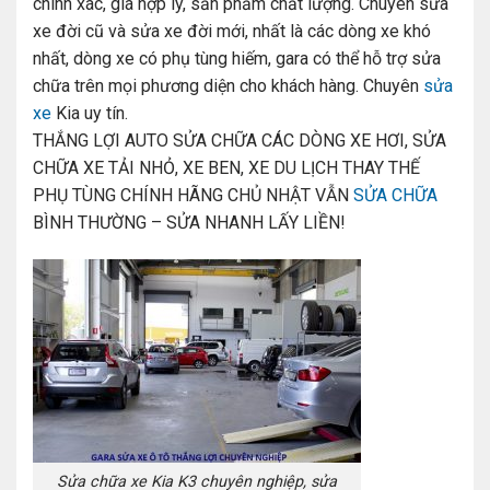
chính xác, giá hợp lý, sản phẩm chất lượng. Chuyên sửa
xe đời cũ và sửa xe đời mới, nhất là các dòng xe khó
nhất, dòng xe có phụ tùng hiếm, gara có thể hỗ trợ sửa
chữa trên mọi phương diện cho khách hàng. Chuyên
sửa
xe
Kia uy tín.
THẮNG LỢI AUTO SỬA CHỮA CÁC DÒNG XE HƠI, SỬA
CHỮA XE TẢI NHỎ, XE BEN, XE DU LỊCH THAY THẾ
PHỤ TÙNG CHÍNH HÃNG CHỦ NHẬT VẪN
SỬA CHỮA
BÌNH THƯỜNG – SỬA NHANH LẤY LIỀN!
Sửa chữa xe Kia K3 chuyên nghiệp, sửa