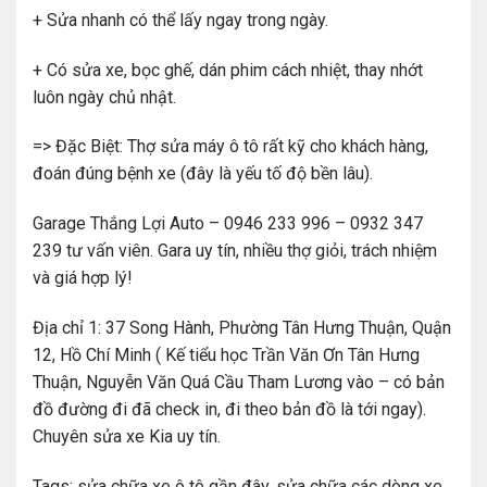
+ Sửa nhanh có thể lấy ngay trong ngày.
+ Có sửa xe, bọc ghế, dán phim cách nhiệt, thay nhớt
luôn ngày chủ nhật.
=> Đặc Biệt: Thợ sửa máy ô tô rất kỹ cho khách hàng,
đoán đúng bệnh xe (đây là yếu tố độ bền lâu).
Garage Thắng Lợi Auto – 0946 233 996 – 0932 347
239 tư vấn viên. Gara uy tín, nhiều thợ giỏi, trách nhiệm
và giá hợp lý!
Địa chỉ 1: 37 Song Hành, Phường Tân Hưng Thuận, Quận
12, Hồ Chí Minh ( Kế tiểu học Trần Văn Ơn Tân Hưng
Thuận, Nguyễn Văn Quá Cầu Tham Lương vào – có bản
đồ đường đi đã check in, đi theo bản đồ là tới ngay).
Chuyên sửa xe Kia uy tín.
Tags: sửa chữa xe ô tô gần đây, sửa chữa các dòng xe