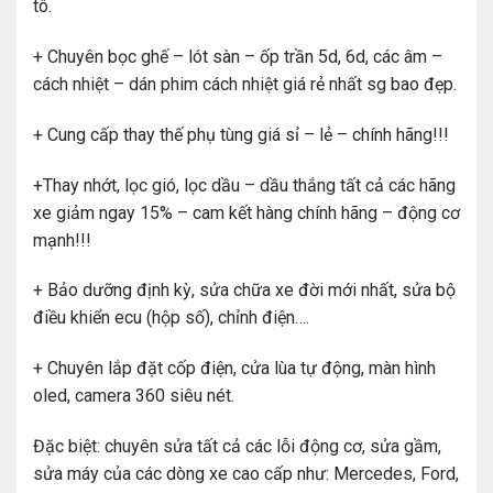
tô.
+ Chuyên bọc ghế – lót sàn – ốp trần 5d, 6d, các âm –
cách nhiệt – dán phim cách nhiệt giá rẻ nhất sg bao đẹp.
+ Cung cấp thay thế phụ tùng giá sỉ – lẻ – chính hãng!!!
+Thay nhớt, lọc gió, lọc dầu – dầu thắng tất cả các hãng
xe giảm ngay 15% – cam kết hàng chính hãng – động cơ
mạnh!!!
+ Bảo dưỡng định kỳ, sửa chữa xe đời mới nhất, sửa bộ
điều khiển ecu (hộp số), chỉnh điện….
+ Chuyên lắp đặt cốp điện, cửa lùa tự động, màn hình
oled, camera 360 siêu nét.
Đặc biệt: chuyên sửa tất cả các lỗi động cơ, sửa gầm,
sửa máy của các dòng xe cao cấp như: Mercedes, Ford,