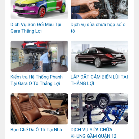
Dịch Vụ Sơn Đổi Màu Tại
Dịch vụ sửa chữa hộp số ô
Gara Thắng Lợi
tô
Kiểm tra Hệ Thống Phanh
LẮP ĐẶT CẢM BIẾN LÙI TẠI
Tại Gara Ô Tô Thắng Lợi
THẮNG LỢI
Bọc Ghế Da Ô Tô Tại Nhà
DỊCH VỤ SỬA CHỮA
KHUNG GẦM QUẬN 12