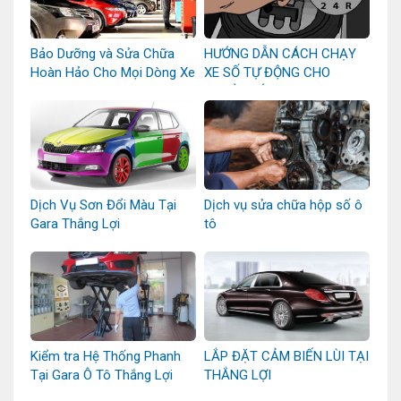
Bảo Dưỡng và Sửa Chữa
HƯỚNG DẪN CÁCH CHẠY
Hoàn Hảo Cho Mọi Dòng Xe
XE SỐ TỰ ĐỘNG CHO
NGƯỜI MỚI
Dịch Vụ Sơn Đổi Màu Tại
Dịch vụ sửa chữa hộp số ô
Gara Thắng Lợi
tô
Kiểm tra Hệ Thống Phanh
LẮP ĐẶT CẢM BIẾN LÙI TẠI
Tại Gara Ô Tô Thắng Lợi
THẮNG LỢI