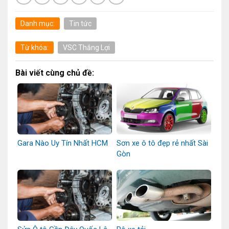
Danh mục:
Tin tức
Từ khóa:
VSC Thắng Lợi
Bài viết cùng chủ đề:
Gara Nào Uy Tín Nhất HCM
Sơn xe ô tô đẹp rẻ nhất Sài
Gòn