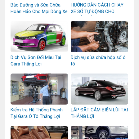
Bảo Dưỡng và Sửa Chữa
HƯỚNG DẪN CÁCH CHẠY
Hoàn Hảo Cho Mọi Dòng Xe
XE SỐ TỰ ĐỘNG CHO
NGƯỜI MỚI
Dịch Vụ Sơn Đổi Màu Tại
Dịch vụ sửa chữa hộp số ô
Gara Thắng Lợi
tô
Kiểm tra Hệ Thống Phanh
LẮP ĐẶT CẢM BIẾN LÙI TẠI
Tại Gara Ô Tô Thắng Lợi
THẮNG LỢI