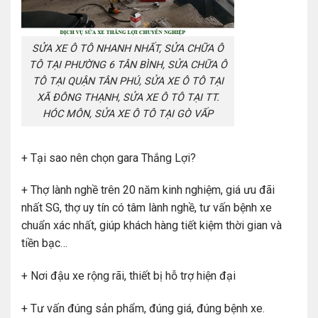
SỬA XE Ô TÔ NHANH NHẤT, SỬA CHỮA Ô
TÔ TẠI PHƯỜNG 6 TÂN BÌNH, SỬA CHỮA Ô
TÔ TẠI QUẬN TÂN PHÚ, SỬA XE Ô TÔ TẠI
XÃ ĐÔNG THẠNH, SỬA XE Ô TÔ TẠI TT.
HÓC MÔN, SỬA XE Ô TÔ TẠI GÒ VẤP
+ Tại sao nên chọn gara Thắng Lợi?
+ Thợ lành nghề trên 20 năm kinh nghiệm, giá ưu đãi
nhất SG, thợ uy tín có tâm lành nghề, tư vấn bệnh xe
chuẩn xác nhất, giúp khách hàng tiết kiệm thời gian và
tiền bạc…
+ Nơi đậu xe rộng rãi, thiết bị hỗ trợ hiện đại
+ Tư vấn đúng sản phẩm, đúng giá, đúng bệnh xe.