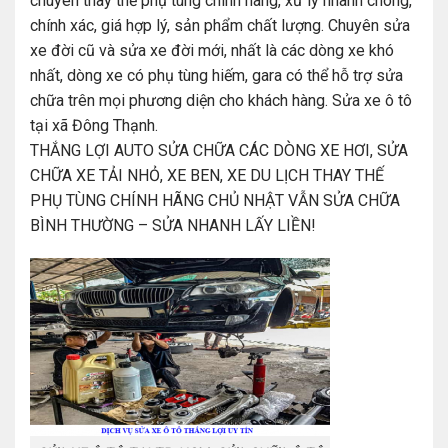
chuyên thay thế phụ tùng chính hãng, xử lý nhanh chóng,
chính xác, giá hợp lý, sản phẩm chất lượng. Chuyên sửa
xe đời cũ và sửa xe đời mới, nhất là các dòng xe khó
nhất, dòng xe có phụ tùng hiếm, gara có thể hỗ trợ sửa
chữa trên mọi phương diện cho khách hàng. Sửa xe ô tô
tại xã Đông Thạnh.
THẮNG LỢI AUTO SỬA CHỮA CÁC DÒNG XE HƠI, SỬA
CHỮA XE TẢI NHỎ, XE BEN, XE DU LỊCH THAY THẾ
PHỤ TÙNG CHÍNH HÃNG CHỦ NHẬT VẪN SỬA CHỮA
BÌNH THƯỜNG – SỬA NHANH LẤY LIỀN!