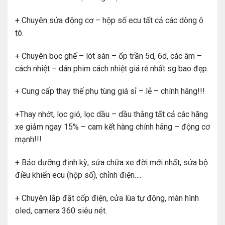
+ Chuyên sửa động cơ – hộp số ecu tất cả các dòng ô
tô.
+ Chuyên bọc ghế – lót sàn – ốp trần 5d, 6d, các âm –
cách nhiệt – dán phim cách nhiệt giá rẻ nhất sg bao đẹp.
+ Cung cấp thay thế phụ tùng giá sỉ – lẻ – chính hãng!!!
+Thay nhớt, lọc gió, lọc dầu – dầu thắng tất cả các hãng
xe giảm ngay 15% – cam kết hàng chính hãng – động cơ
mạnh!!!
+ Bảo dưỡng định kỳ, sửa chữa xe đời mới nhất, sửa bộ
điều khiển ecu (hộp số), chỉnh điện….
+ Chuyên lắp đặt cốp điện, cửa lùa tự động, màn hình
oled, camera 360 siêu nét.