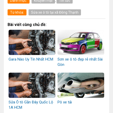
Danh mục:
Khuyến mại
,
Tin tức
Từ khóa:
Sửa xe ô tô tại xã Đông Thạnh
Bài viết cùng chủ đề:
Gara Nào Uy Tín Nhất HCM
Sơn xe ô tô đẹp rẻ nhất Sài
Gòn
Sửa Ô tô Gần Đây Quốc Lộ
Pô xe tải
1A HCM