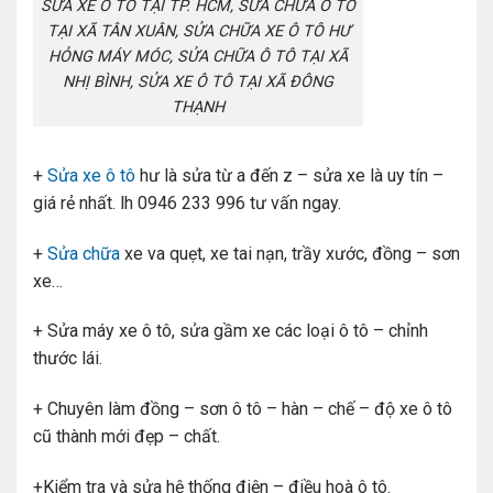
SỬA XE Ô TÔ TẠI TP. HCM, SỬA CHỮA Ô TÔ
TẠI XÃ TÂN XUÂN, SỬA CHỮA XE Ô TÔ HƯ
HỎNG MÁY MÓC, SỬA CHỮA Ô TÔ TẠI XÃ
NHỊ BÌNH, SỬA XE Ô TÔ TẠI XÃ ĐÔNG
THẠNH
+
Sửa xe ô tô
hư là sửa từ a đến z – sửa xe là uy tín –
giá rẻ nhất. lh 0946 233 996 tư vấn ngay.
+
Sửa chữa
xe va quẹt, xe tai nạn, trầy xước, đồng – sơn
xe…
+ Sửa máy xe ô tô, sửa gầm xe các loại ô tô – chỉnh
thước lái.
+ Chuyên làm đồng – sơn ô tô – hàn – chế – độ xe ô tô
cũ thành mới đẹp – chất.
+Kiểm tra và sửa hệ thống điện – điều hoà ô tô.