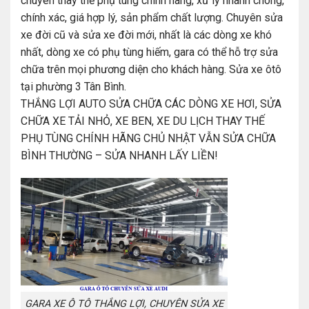
chuyên thay thế phụ tùng chính hãng, xử lý nhanh chóng,
chính xác, giá hợp lý, sản phẩm chất lượng. Chuyên sửa
xe đời cũ và sửa xe đời mới, nhất là các dòng xe khó
nhất, dòng xe có phụ tùng hiếm, gara có thể hỗ trợ sửa
chữa trên mọi phương diện cho khách hàng. Sửa xe ôtô
tại phường 3 Tân Bình.
THẮNG LỢI AUTO SỬA CHỮA CÁC DÒNG XE HƠI, SỬA
CHỮA XE TẢI NHỎ, XE BEN, XE DU LỊCH THAY THẾ
PHỤ TÙNG CHÍNH HÃNG CHỦ NHẬT VẪN SỬA CHỮA
BÌNH THƯỜNG – SỬA NHANH LẤY LIỀN!
GARA XE Ô TÔ THẮNG LỢI, CHUYÊN SỬA XE