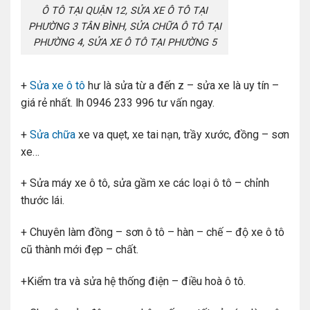
Ô TÔ TẠI QUẬN 12, SỬA XE Ô TÔ TẠI
PHƯỜNG 3 TÂN BÌNH, SỬA CHỮA Ô TÔ TẠI
PHƯỜNG 4, SỬA XE Ô TÔ TẠI PHƯỜNG 5
+
Sửa xe ô tô
hư là sửa từ a đến z – sửa xe là uy tín –
giá rẻ nhất. lh 0946 233 996 tư vấn ngay.
+
Sửa chữa
xe va quẹt, xe tai nạn, trầy xước, đồng – sơn
xe…
+ Sửa máy xe ô tô, sửa gầm xe các loại ô tô – chỉnh
thước lái.
+ Chuyên làm đồng – sơn ô tô – hàn – chế – độ xe ô tô
cũ thành mới đẹp – chất.
+Kiểm tra và sửa hệ thống điện – điều hoà ô tô.