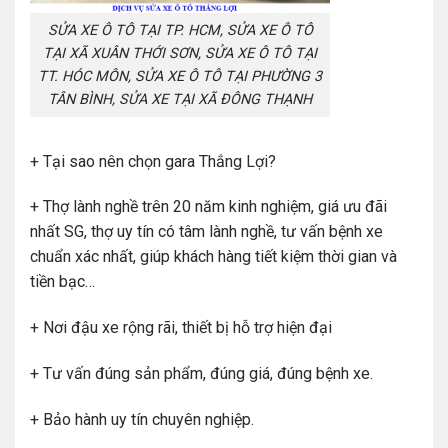
SỬA XE Ô TÔ TẠI TP. HCM, SỬA XE Ô TÔ
TẠI XÃ XUÂN THỚI SƠN, SỬA XE Ô TÔ TẠI
TT. HÓC MÔN, SỬA XE Ô TÔ TẠI PHƯỜNG 3
TÂN BÌNH, SỬA XE TẠI XÃ ĐÔNG THẠNH
+ Tại sao nên chọn gara Thắng Lợi?
+ Thợ lành nghề trên 20 năm kinh nghiệm, giá ưu đãi
nhất SG, thợ uy tín có tâm lành nghề, tư vấn bệnh xe
chuẩn xác nhất, giúp khách hàng tiết kiệm thời gian và
tiền bạc…
+ Nơi đậu xe rộng rãi, thiết bị hỗ trợ hiện đại
+ Tư vấn đúng sản phẩm, đúng giá, đúng bệnh xe.
+ Bảo hành uy tín chuyên nghiệp.