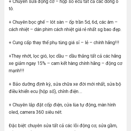
+ Chuyên sửa động cơ – hộp số ecu tất cả các dòng ô
tô.
+ Chuyên bọc ghế – lót sàn – ốp trần 5d, 6d, các âm –
cách nhiệt – dán phim cách nhiệt giá rẻ nhất sg bao đẹp.
+ Cung cấp thay thế phụ tùng giá sỉ – lẻ – chính hãng!!!
+Thay nhớt, lọc gió, lọc dầu – dầu thắng tất cả các hãng
xe giảm ngay 15% – cam kết hàng chính hãng – động cơ
mạnh!!!
+ Bảo dưỡng định kỳ, sửa chữa xe đời mới nhất, sửa bộ
điều khiển ecu (hộp số), chỉnh điện….
+ Chuyên lắp đặt cốp điện, cửa lùa tự động, màn hình
oled, camera 360 siêu nét.
Đặc biệt: chuyên sửa tất cả các lỗi động cơ, sửa gầm,