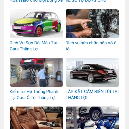
Hoàn Hảo Cho Mọi Dòng Xe
XE SỐ TỰ ĐỘNG CHO
NGƯỜI MỚI
Dịch Vụ Sơn Đổi Màu Tại
Dịch vụ sửa chữa hộp số ô
Gara Thắng Lợi
tô
Kiểm tra Hệ Thống Phanh
LẮP ĐẶT CẢM BIẾN LÙI TẠI
Tại Gara Ô Tô Thắng Lợi
THẮNG LỢI